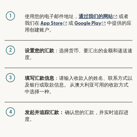
1
（在新窗
使用您的电子邮件地址，
通过我们的网站
或者
（在新窗口中打开）
（在新窗口中
我们在
App Store
或
Google Play
中提供的应
用创建账户。
2
设置您的汇款
：选择货币、要汇出的金额和递送速
度。
3
填写汇款信息
：请输入收款人的姓名、联系方式以
及银行或取款信息。 从澳大利亚可用的收款方式
中选择一种。
4
发起并追踪汇款：
确认您的汇款，并实时追踪进
度。