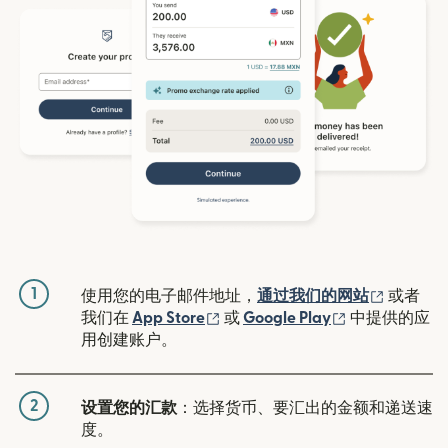
1
（在新窗
使用您的电子邮件地址，
通过我们的网站
或者
（在新窗口中打开）
（在新窗口中
我们在
App Store
或
Google Play
中提供的应
用创建账户。
2
设置您的汇款
：选择货币、要汇出的金额和递送速
度。