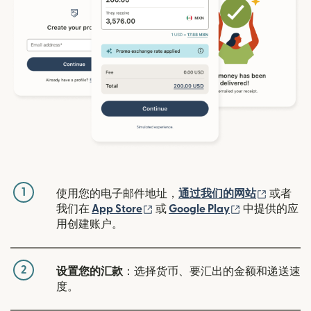
1
（在新窗
使用您的电子邮件地址，
通过我们的网站
或者
（在新窗口中打开）
（在新窗口中
我们在
App Store
或
Google Play
中提供的应
用创建账户。
2
设置您的汇款
：选择货币、要汇出的金额和递送速
度。