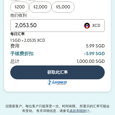
$
200
$
2,000
$
5,000
他们收到
XCD
每日汇率
1 SGD = 2.0535 XCD
费用
5.99 SGD
手续费折扣
-5.99 SGD
总计
1,000.00 SGD
获取此汇率
仅限新客户。每位客户只能享受一次。时间有限。 所显示的汇率可能会
（在新窗口中打
有变动。 有关详细信息，请参见
条款和细则
。