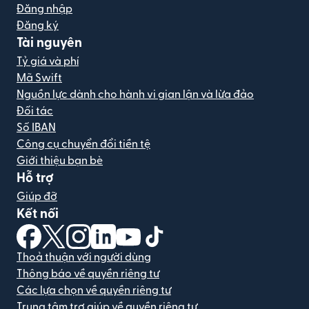
Đăng nhập
Đăng ký
Tài nguyên
Tỷ giá và phí
Mã Swift
Nguồn lực dành cho hành vi gian lận và lừa đảo
Đối tác
Số IBAN
Công cụ chuyển đổi tiền tệ
Giới thiệu bạn bè
Hỗ trợ
Giúp đỡ
Kết nối
(mở trong cửa sổ mới)
(mở trong cửa sổ mới)
(mở trong cửa sổ mới)
(mở trong cửa sổ mới)
(mở trong cửa sổ mới)
(mở trong cửa sổ mới)
Thoả thuận với người dùng
Thông báo về quyền riêng tư
Các lựa chọn về quyền riêng tư
Trung tâm trợ giúp về quyền riêng tư