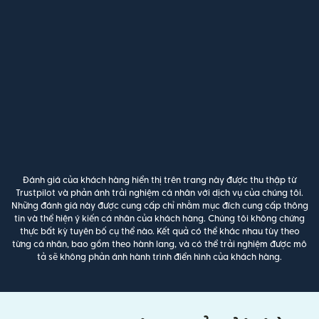
Đánh giá của khách hàng hiển thị trên trang này được thu thập từ
Trustpilot và phản ánh trải nghiệm cá nhân với dịch vụ của chúng tôi.
Những đánh giá này được cung cấp chỉ nhằm mục đích cung cấp thông
tin và thể hiện ý kiến cá nhân của khách hàng. Chúng tôi không chứng
thực bất kỳ tuyên bố cụ thể nào. Kết quả có thể khác nhau tùy theo
từng cá nhân, bao gồm theo hành lang, và có thể trải nghiệm được mô
tả sẽ không phản ánh hành trình điển hình của khách hàng.