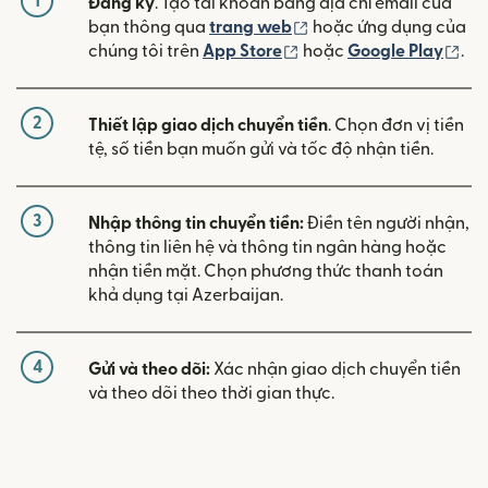
1
Đăng ký
. Tạo tài khoản bằng địa chỉ email của
(mở trong cửa sổ mới)
bạn thông qua
trang web
hoặc ứng dụng của
(mở trong cửa sổ mới)
(mở
chúng tôi trên
App Store
hoặc
Google Play
.
2
Thiết lập giao dịch chuyển tiền
. Chọn đơn vị tiền
tệ, số tiền bạn muốn gửi và tốc độ nhận tiền.
3
Nhập thông tin chuyển tiền:
Điền tên người nhận,
thông tin liên hệ và thông tin ngân hàng hoặc
nhận tiền mặt. Chọn phương thức thanh toán
khả dụng tại Azerbaijan.
4
Gửi và theo dõi:
Xác nhận giao dịch chuyển tiền
và theo dõi theo thời gian thực.