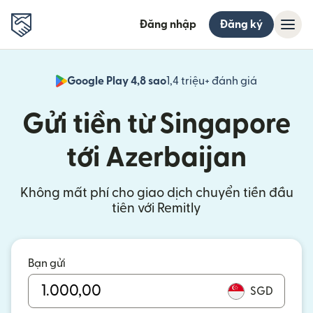
Đăng nhập
Đăng ký
Google Play 4,8 sao
1,4 triệu+ đánh giá
(mở trong 
Gửi tiền từ Singapore
tới Azerbaijan
Không mất phí cho giao dịch chuyển tiền đầu
tiên với Remitly
Bạn gửi
SGD