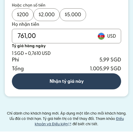
Hoặc chọn số tiền
$
200
$
2.000
$
5.000
Họ nhận tiền
USD
Tỷ giá hàng ngày
1 SGD = 0,7610 USD
Phí
5,99 SGD
Tổng
1.005,99 SGD
Nhận tỷ giá này
Chỉ dành cho khách hàng mới. Áp dụng một lần cho mỗi khách hàng.
Ưu đãi có thời hạn. Tỷ giá hiển thị có thể thay đổi. Tham khảo
Điều
(mở trong cửa sổ mới)
khoản và Điều kiện
để biết chi tiết.