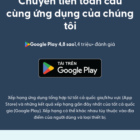
Chuyển tiền toàn cầu
cùng ứng dụng của chúng
tôi
Google Play 4,8 sao
1,4 triệu+ đánh giá
(mở trong 
(mở trong cửa sổ mới)
Xếp hạng ứng dụng tổng hợp từ tất cả quốc gia/khu vực (App
Store) và những kết quả xếp hạng gần đây nhất của tất cả quốc
gia (Google Play). Xếp hạng có thể khác nhau tùy thuộc vào địa
điểm của người dùng và loại thiết bị.