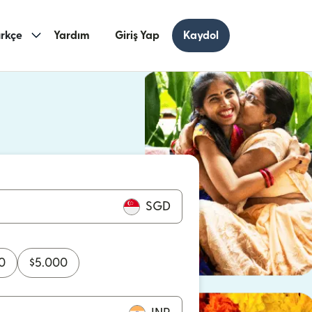
rkçe
Yardım
Giriş Yap
Kaydol
ncerede açılır)
cerede açılır)
SGD
0
$
5.000