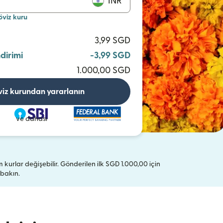
INR
öviz kuru
3,99 SGD
ndirimi
-3,99 SGD
1.000,00 SGD
viz kurundan yararlanın
ve dahası
tüm kurlar değişebilir. Gönderilen ilk SGD 1.000,00 için
(yeni pencerede açılır)
bakın.