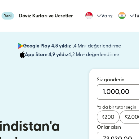
n
Döviz Kurları ve Ücretler
Varış:
Tü
Yeni
Google Play 4,8 yıldız
1,4 Mn+ değerlendirme
(yeni pe
App Store 4,9 yıldız
4,2 Mn+ değerlendirme
(yeni pen
Siz gönderin
Ya da bir tutar seçin
$
200
$
2.00
indistan'a
Onlar alsın