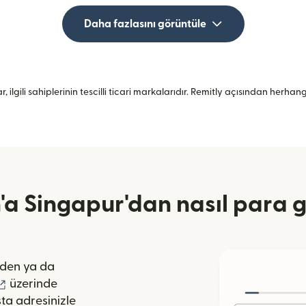
Daha fazlasını görüntüle
, ilgili sahiplerinin tescilli ticari markalarıdır. Remitly açısından herh
'a Singapur'dan nasıl para g
pencerede açılır)
den ya da
lır)
(yeni pencerede açılır)
üzerinde
ta adresinizle