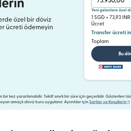
erin
Yeni gelenlere özel d
1 SGD = 73,93 INR
ferde özel bir döviz
Ücret
er ücreti ödemeyin
Transfer ücreti i
Toplam
Bu dö
 bir kez yararlanabilir. Teklif sınırlı bir süre için geçerlidir. Gösterilen 
yon amaçlı döviz kuru uygulanır. Ayrıntılar için
Şartlar ve Koşullar'a