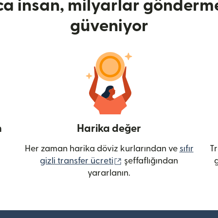
ca insan, milyarlar gönderme
güveniyor
n
Harika değer
Her zaman harika döviz kurlarından ve
sıfır
Tr
(yeni pencerede açılır)
gizli transfer ücreti
şeffaflığından
g
yararlanın.