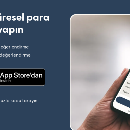
resel para
yapın
değerlendirme
(yeni pencerede açılır)
 değerlendirme
(yeni pencerede açılır)
(yeni pencerede açılır)
uzla kodu tarayın