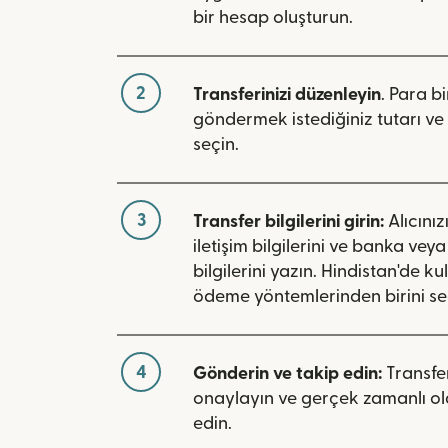
bir hesap oluşturun.
2
Transferinizi düzenleyin
. Para bi
göndermek istediğiniz tutarı ve 
seçin.
3
Transfer bilgilerini girin:
Alıcınız
iletişim bilgilerini ve banka vey
bilgilerini yazın. Hindistan'de ku
ödeme yöntemlerinden birini se
4
Gönderin ve takip edin:
Transfer
onaylayın ve gerçek zamanlı ol
edin.