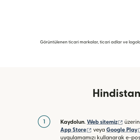
Görüntülenen ticari markalar, ticari adlar ve logolar
Hindistan
1
(yeni 
Kaydolun
.
Web sitemiz
üzerin
(yeni pencerede açı
App Store
veya
Google Play
uygulamamızı kullanarak e-pos