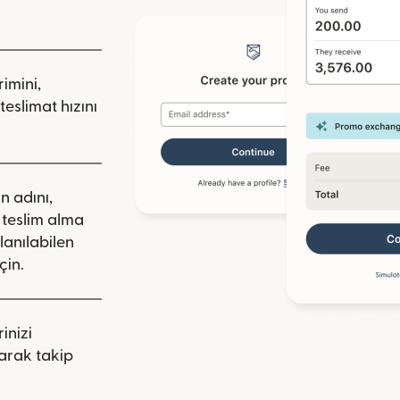
rimini,
teslimat hızını
ın adını,
a teslim alma
llanılabilen
çin.
inizi
arak takip