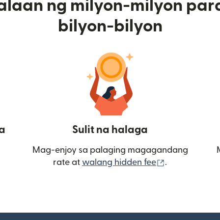
alaan ng milyon-milyon par
bilyon-bilyon
a
Sulit na halaga
Mag-enjoy sa palaging magagandang
(bubukas sa
rate at
walang hidden fee
.