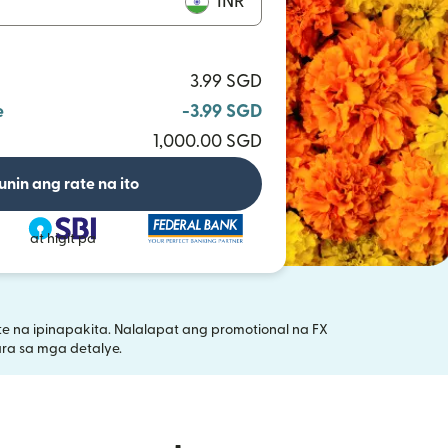
INR
3.99 SGD
e
-3.99 SGD
1,000.00 SGD
unin ang rate na ito
at higit pa
 na ipinapakita. Nalalapat ang promotional na FX
ubukas sa bagong window)
ra sa mga detalye.