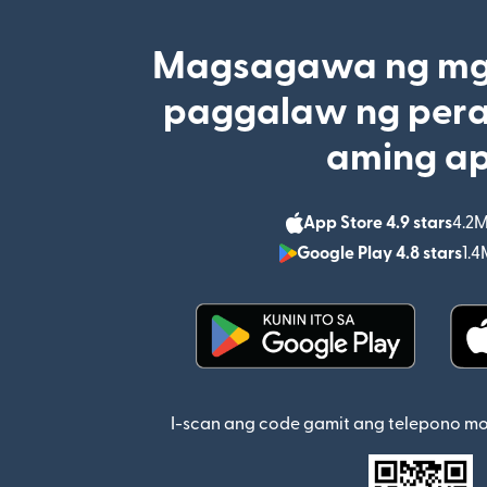
Magsagawa ng mga
paggalaw ng pera
aming a
App Store 4.9 stars
4.2M
Google Play 4.8 stars
1.4
(bubukas sa bagong w
I-scan ang code gamit ang telepono m