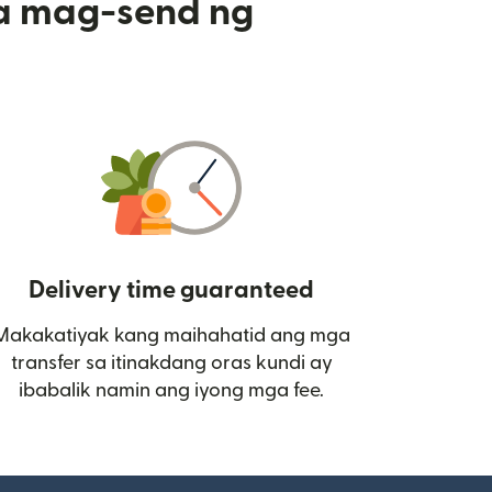
a mag-send ng
Delivery time guaranteed
Makakatiyak kang maihahatid ang mga
 bagong window)
transfer sa itinakdang oras kundi ay
ibabalik namin ang iyong mga fee.