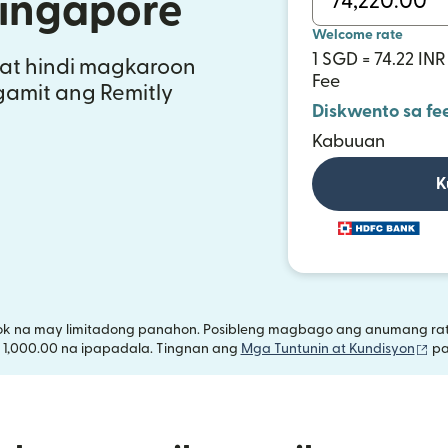
Singapore
Welcome rate
1 SGD = 74.22 INR
at hindi magkaroon
Fee
gamit ang Remitly
Diskwento sa fe
Kabuuan
K
ok na may limitadong panahon. Posibleng magbago ang anumang rate
(b
 1,000.00 na ipapadala. Tingnan ang
Mga Tuntunin at Kundisyon
pa