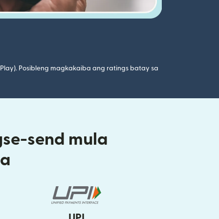
 Play). Posibleng magkakaiba ang ratings batay sa
gse-send mula
ia
UPI