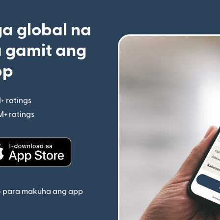
 global na
 gamit ang
pp
+ ratings
(bubukas sa bagong window)
M+ ratings
(bubukas sa bagong window)
indow)
(bubukas sa bagong window)
o para makuha ang app