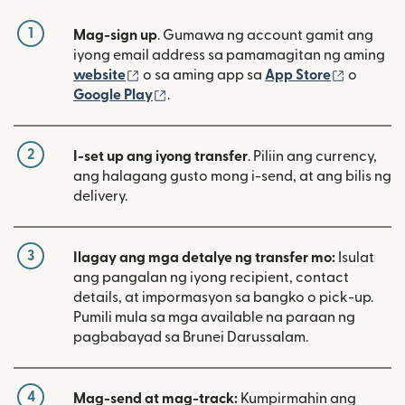
1
Mag-sign up
. Gumawa ng account gamit ang
iyong email address sa pamamagitan ng aming
(bubukas sa bagong window)
(bubuka
website
o sa aming app sa
App Store
o
(bubukas sa bagong window)
Google Play
.
2
I-set up ang iyong transfer
. Piliin ang currency,
ang halagang gusto mong i-send, at ang bilis ng
delivery.
3
Ilagay ang mga detalye ng transfer mo:
Isulat
ang pangalan ng iyong recipient, contact
details, at impormasyon sa bangko o pick-up.
Pumili mula sa mga available na paraan ng
pagbabayad sa Brunei Darussalam.
4
Mag-send at mag-track:
Kumpirmahin ang