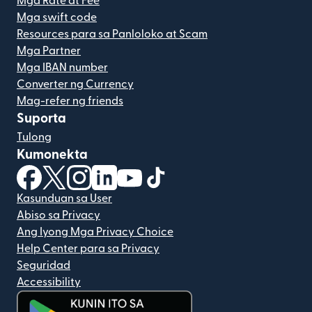
Mga Rate at Fee
Mga swift code
Resources para sa Panloloko at Scam
Mga Partner
Mga IBAN number
Converter ng Currency
Mag-refer ng friends
Suporta
Tulong
Kumonekta
(bubukas sa bagong window)
(bubukas sa bagong window)
(bubukas sa bagong window)
(bubukas sa bagong window)
(bubukas sa bagong window)
(bubukas sa bagong windo
Kasunduan sa User
Abiso sa Privacy
Ang Iyong Mga Privacy Choice
Help Center para sa Privacy
Seguridad
Accessibility