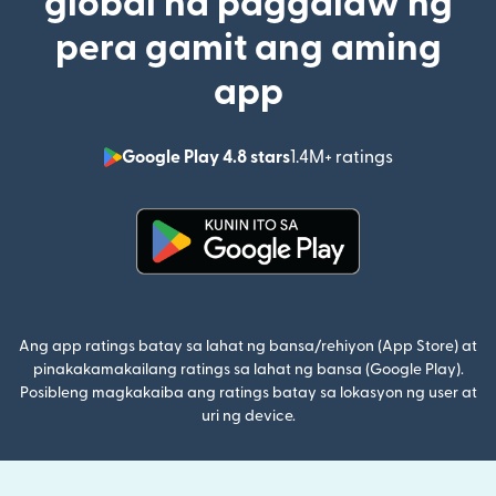
global na paggalaw ng
pera gamit ang aming
app
Google Play 4.8 stars
1.4M+ ratings
(bubukas sa
(bubukas sa bagong window)
Ang app ratings batay sa lahat ng bansa/rehiyon (App Store) at
pinakakamakailang ratings sa lahat ng bansa (Google Play).
Posibleng magkakaiba ang ratings batay sa lokasyon ng user at
uri ng device.