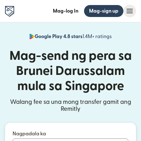
Mag-log In
Mag-sign up
Google Play 4.8 stars
1.4M+ ratings
(bubukas sa
Mag-send ng pera sa
Brunei Darussalam
mula sa Singapore
Walang fee sa una mong transfer gamit ang
Remitly
Nagpadala ka