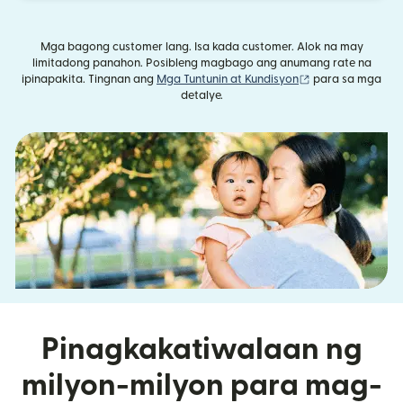
Mga bagong customer lang. Isa kada customer. Alok na may
limitadong panahon. Posibleng magbago ang anumang rate na
(bubukas sa bag
ipinapakita. Tingnan ang
Mga Tuntunin at Kundisyon
para sa mga
detalye.
Pinagkakatiwalaan ng
milyon-milyon para mag-