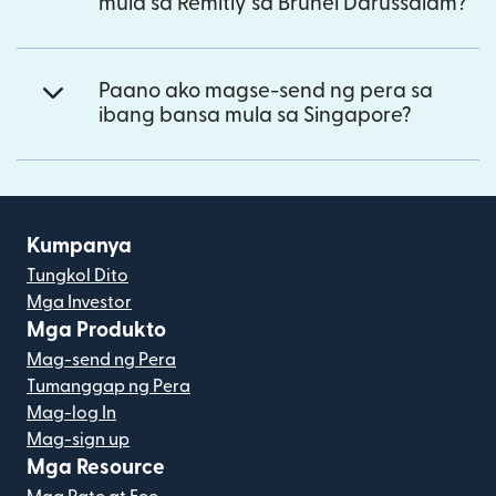
mula sa Remitly sa Brunei Darussalam?
Paano ako magse-send ng pera sa
ibang bansa mula sa Singapore?
Kumpanya
Tungkol Dito
Mga Investor
Mga Produkto
Mag-send ng Pera
Tumanggap ng Pera
Mag-log In
Mag-sign up
Mga Resource