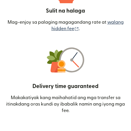
Sulit na halaga
Mag-enjoy sa palaging magagandang rate at
walang
(bubukas sa bagong wi
hidden fee
.
Delivery time guaranteed
Makakatiyak kang maihahatid ang mga transfer sa
itinakdang oras kundi ay ibabalik namin ang iyong mga
fee.