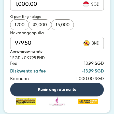
SGD
O pumili ng halaga
$
200
$
2,000
$
5,000
Nakatanggap sila
BND
Araw-araw na rate
1 SGD = 0.9795 BND
Fee
13.99 SGD
Diskwento sa fee
-13.99 SGD
Kabuuan
1,000.00 SGD
Kunin ang rate na ito