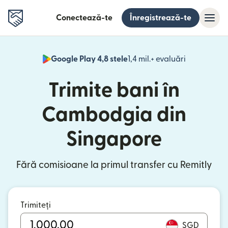
Conectează-te
Înregistrează-te
Google Play 4,8 stele
1,4 mil.+ evaluări
(se deschid
Trimite bani în
Cambodgia din
Singapore
Fără comisioane la primul transfer cu Remitly
Trimiteți
SGD