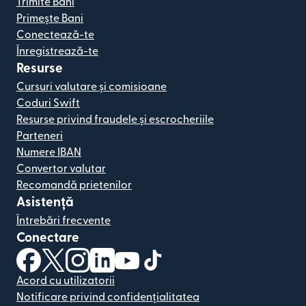
Trimite Bani
Primește Bani
Conectează-te
Înregistrează-te
Resurse
Cursuri valutare și comisioane
Coduri Swift
Resurse privind fraudele și escrocheriile
Parteneri
Numere IBAN
Convertor valutar
Recomandă prietenilor
Asistență
Întrebări frecvente
Conectare
(se deschide într-o fereastră nouă)
(se deschide într-o fereastră nouă)
(se deschide într-o fereastră nouă)
(se deschide într-o fereastră nouă)
(se deschide într-o fereastră nou
(se deschide într-o fereastr
Acord cu utilizatorii
Notificare privind confidențialitatea