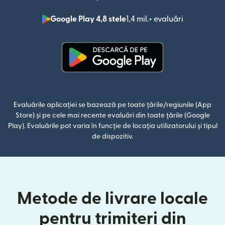
Google Play 4,8 stele
1,4 mil.+ evaluări
(se deschid
(se deschide într-o fereastră n
Evaluările aplicației se bazează pe toate țările/regiunile (App
Store) și pe cele mai recente evaluări din toate țările (Google
Play). Evaluările pot varia în funcție de locația utilizatorului și tipul
de dispozitiv.
Metode de livrare locale
pentru trimiteri din