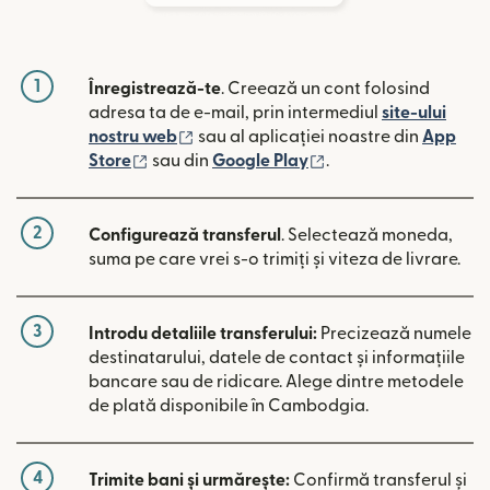
1
Înregistrează-te
. Creează un cont folosind
adresa ta de e-mail, prin intermediul
site-ului
(se deschide într-o fereastră nouă)
nostru web
sau al aplicației noastre din
App
(se deschide într-o fereastră nouă)
(se deschide într-o 
Store
sau din
Google Play
.
2
Configurează transferul
. Selectează moneda,
suma pe care vrei s-o trimiți și viteza de livrare.
3
Introdu detaliile transferului:
Precizează numele
destinatarului, datele de contact și informațiile
bancare sau de ridicare. Alege dintre metodele
de plată disponibile în Cambodgia.
4
Trimite bani și urmărește:
Confirmă transferul și