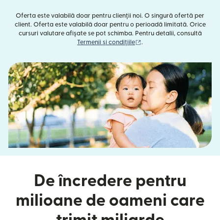
Oferta este valabilă doar pentru clienții noi. O singură ofertă per
client. Oferta este valabilă doar pentru o perioadă limitată. Orice
cursuri valutare afișate se pot schimba. Pentru detalii, consultă
(se deschide într-o fereast
Termenii și condițiile
.
De încredere pentru
milioane de oameni care