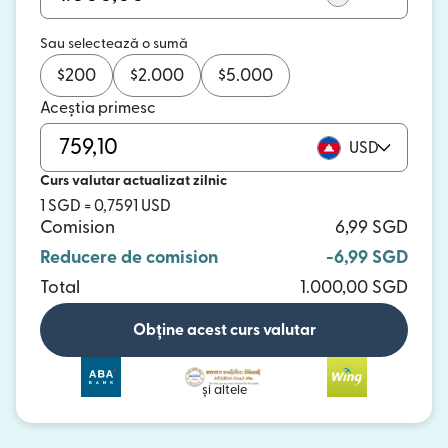
Sau selectează o sumă
$
200
$
2.000
$
5.000
Aceștia primesc
USD
Curs valutar actualizat zilnic
1 SGD = 0,7591 USD
Comision
6,99 SGD
Reducere de comision
-6,99 SGD
Total
1.000,00 SGD
Obține acest curs valutar
și altele