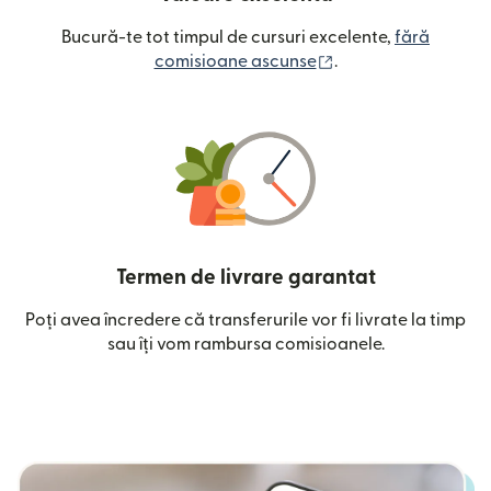
Bucură-te tot timpul de cursuri excelente,
fără
(se deschide într-o
comisioane ascunse
.
Termen de livrare garantat
Poți avea încredere că transferurile vor fi livrate la timp
sau îți vom rambursa comisioanele.