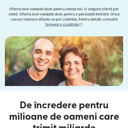
Oferta este valabilă doar pentru clienții noi. O singură ofertă per
client. Oferta este valabilă doar pentru o perioadă limitată. Orice
cursuri valutare afișate se pot schimba. Pentru detalii, consultă
(se deschide într-o fereast
Termenii și condițiile
.
De încredere pentru
milioane de oameni care