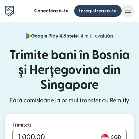
Conectează-te
Înregistrează-te
Google Play 4,8 stele
1,4 mil.+ evaluări
(se deschid
Trimite bani în Bosnia
și Herțegovina din
Singapore
Fără comisioane la primul transfer cu Remitly
Trimiteți
SGD