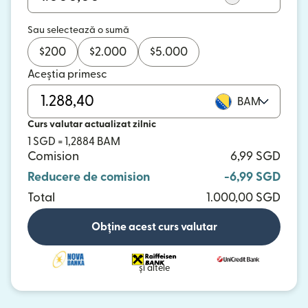
Sau selectează o sumă
$
200
$
2.000
$
5.000
Aceștia primesc
BAM
Curs valutar actualizat zilnic
1 SGD = 1,2884 BAM
Comision
6,99 SGD
Reducere de comision
-6,99 SGD
Total
1.000,00 SGD
Obține acest curs valutar
și altele