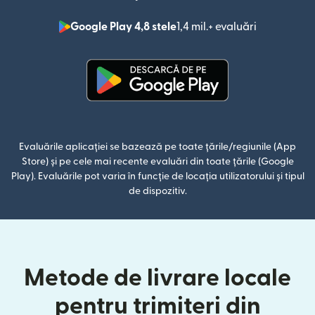
Google Play 4,8 stele
1,4 mil.+ evaluări
(se deschid
(se deschide într-o fereastră n
Evaluările aplicației se bazează pe toate țările/regiunile (App
Store) și pe cele mai recente evaluări din toate țările (Google
Play). Evaluările pot varia în funcție de locația utilizatorului și tipul
de dispozitiv.
Metode de livrare locale
pentru trimiteri din