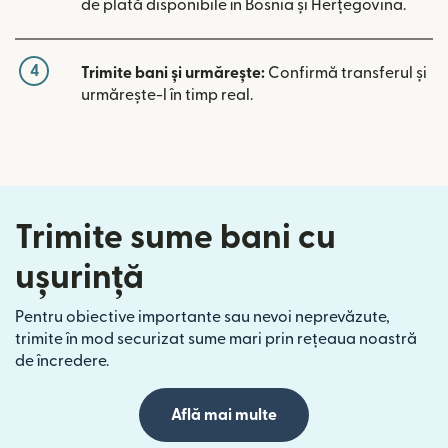
de plată disponibile în Bosnia și Herțegovina.
4
Trimite bani și urmărește:
Confirmă transferul și
urmărește-l în timp real.
Trimite sume bani cu
ușurință
Pentru obiective importante sau nevoi neprevăzute,
trimite în mod securizat sume mari prin rețeaua noastră
de încredere.
Află mai multe