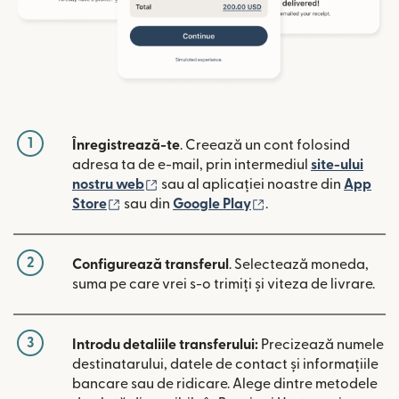
1
Înregistrează-te
. Creează un cont folosind
adresa ta de e-mail, prin intermediul
site-ului
(se deschide într-o fereastră nouă)
nostru web
sau al aplicației noastre din
App
(se deschide într-o fereastră nouă)
(se deschide într-o 
Store
sau din
Google Play
.
2
Configurează transferul
. Selectează moneda,
suma pe care vrei s-o trimiți și viteza de livrare.
3
Introdu detaliile transferului:
Precizează numele
destinatarului, datele de contact și informațiile
bancare sau de ridicare. Alege dintre metodele