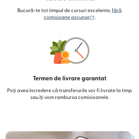
Bucură-te tot timpul de cursuri excelente,
fără
(se deschide într-o
comisioane ascunse
.
Termen de livrare garantat
Poți avea încredere că transferurile vor fi livrate la timp
sau îți vom rambursa comisioanele.