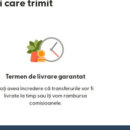
 care trimit
Termen de livrare garantat
oți avea încredere că transferurile vor fi
ntr-o fereastră nouă)
livrate la timp sau îți vom rambursa
comisioanele.