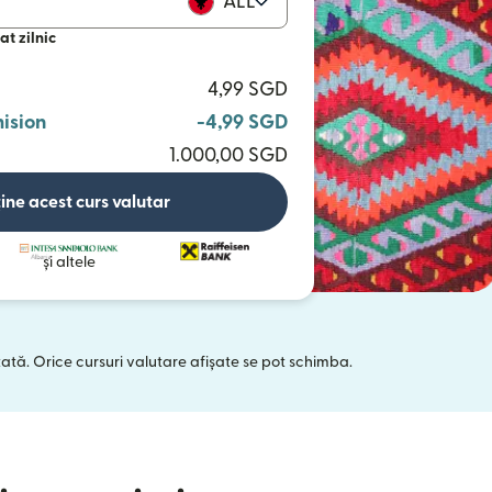
ALL
at zilnic
4,99 SGD
ision
-4,99 SGD
1.000,00 SGD
ine acest curs valutar
și altele
tată. Orice cursuri valutare afișate se pot schimba.
 într-o fereastră nouă)