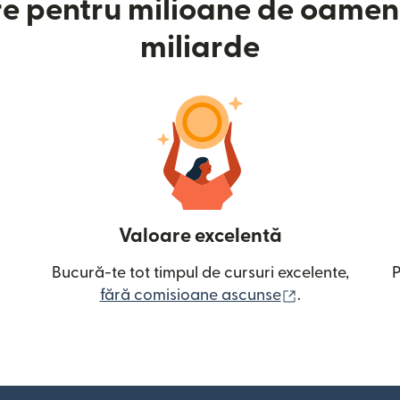
e pentru milioane de oameni
miliarde
Valoare excelentă
Bucură-te tot timpul de cursuri excelente,
P
(se deschide î
fără comisioane ascunse
.