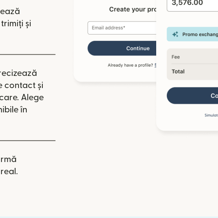
tează
rimiți și
recizează
e contact și
icare. Alege
ibile în
irmă
real.