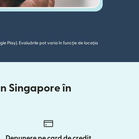
le Play). Evaluările pot varia în funcție de locația
in Singapore în
Depunere pe card de credit