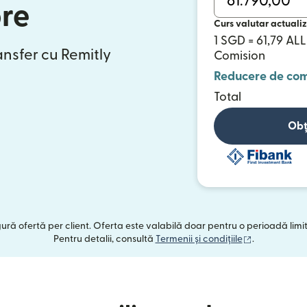
re
Curs valutar actualiz
1 SGD = 61,79 ALL
ansfer cu Remitly
Comision
Reducere de com
Total
Obț
ngură ofertă per client. Oferta este valabilă doar pentru o perioadă limi
(se deschide
Pentru detalii, consultă
Termenii și condițiile
.