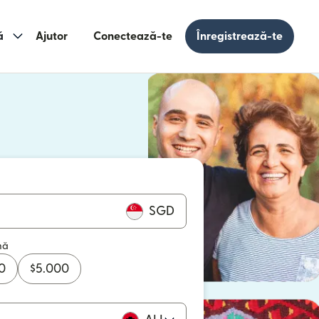
ă
Ajutor
Conectează-te
Înregistrează-te
e într-o fereastră nouă)
 într-o fereastră nouă)
SGD
mă
0
$
5.000