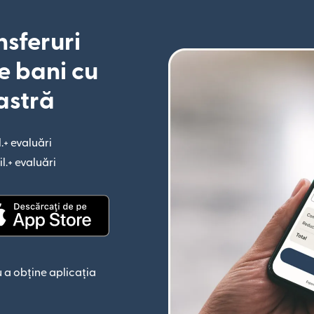
nsferuri
e bani cu
astră
l.+ evaluări
(se deschide într-o fereastră nouă)
il.+ evaluări
(se deschide într-o fereastră nouă)
astră nouă)
(se deschide într-o fereastră nouă)
 a obține aplicația