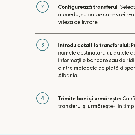
2
Configurează transferul
. Selec
moneda, suma pe care vrei s-o t
viteza de livrare.
3
Introdu detaliile transferului:
P
numele destinatarului, datele d
informațiile bancare sau de rid
dintre metodele de plată dispon
Albania.
4
Trimite bani și urmărește:
Conf
transferul și urmărește-l în timp 