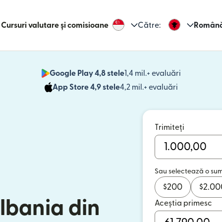
Cursuri valutare și comisioane
Către:
Român
Google Play 4,8 stele
1,4 mil.+ evaluări
(se deschid
App Store 4,9 stele
4,2 mil.+ evaluări
(se deschide
Trimiteți
Sau selectează o su
$
200
$
2.00
Albania din
Aceștia primesc