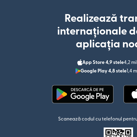
Realizează tra
internaționale d
aplicația no
App Store 4,9 stele
4,2 mi
Google Play 4,8 stele
1,4 m
(se deschide într-o fere
Scanează codul cu telefonul pentru