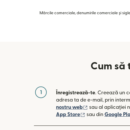
Mărcile comerciale, denumirile comerciale și siglel
Cum să t
1
Înregistrează-te
. Creează un c
adresa ta de e-mail, prin inter
(se deschide într-
nostru web
sau al aplicației 
(se deschide într-o
App Store
sau din
Google Pl