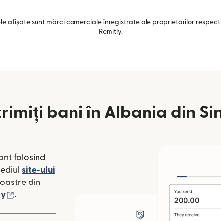
e afișate sunt mărci comerciale înregistrate ale proprietarilor respectiv
Remitly.
rimiți bani în Albania din S
ont folosind
mediul
site-ului
o fereastră nouă)
noastre din
 fereastră nouă)
(se deschide într-o fereastră nouă)
ay
.