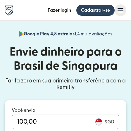
Fazer login
Cadastrar-se
Google Play 4,8 estrelas
1,4 mi+ avaliações
(abre em
Envie dinheiro para o
Brasil de Singapura
Tarifa zero em sua primeira transferência com a
Remitly
Você envia
SGD