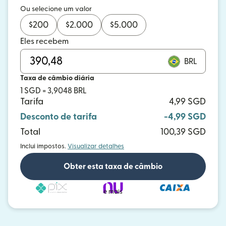
Ou selecione um valor
$
200
$
2.000
$
5.000
Eles recebem
BRL
Taxa de câmbio diária
1 SGD = 3,9048 BRL
Tarifa
4,99 SGD
Desconto de tarifa
-4,99 SGD
Total
100,39 SGD
Inclui impostos.
Visualizar detalhes
Obter esta taxa de câmbio
e mais