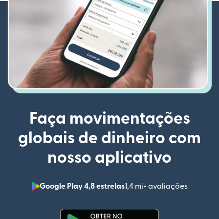
Faça movimentações
globais de dinheiro com
nosso aplicativo
Google Play 4,8 estrelas
1,4 mi+ avaliações
(abre em