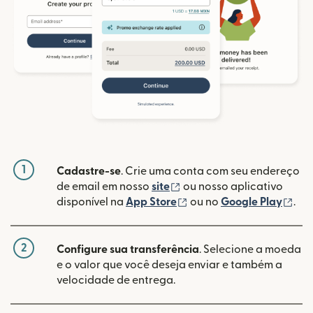
1
Cadastre-se
. Crie uma conta com seu endereço
(abre em uma nova janela
de email em nosso
site
ou nosso aplicativo
(abre em uma nova janel
(ab
disponível na
App Store
ou no
Google Play
.
2
Configure sua transferência
. Selecione a moeda
e o valor que você deseja enviar e também a
velocidade de entrega.