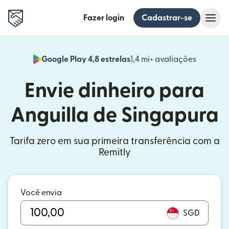
Fazer login
Cadastrar-se
Google Play 4,8 estrelas
1,4 mi+ avaliações
(abre em
Envie dinheiro para
Anguilla de Singapura
Tarifa zero em sua primeira transferência com a
Remitly
Você envia
SGD