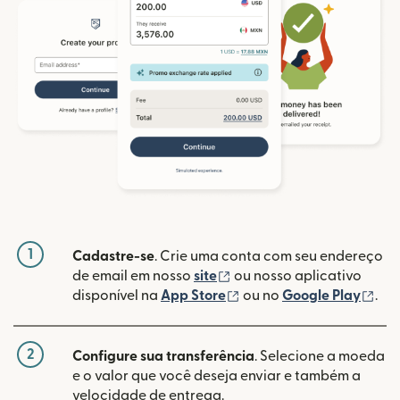
1
Cadastre-se
. Crie uma conta com seu endereço
(abre em uma nova janela
de email em nosso
site
ou nosso aplicativo
(abre em uma nova janel
(ab
disponível na
App Store
ou no
Google Play
.
2
Configure sua transferência
. Selecione a moeda
e o valor que você deseja enviar e também a
velocidade de entrega.