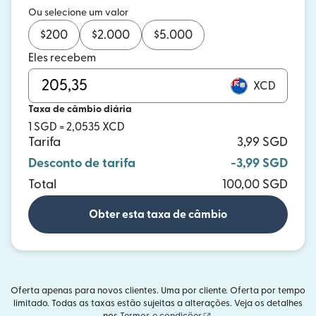
Ou selecione um valor
$
200
$
2.000
$
5.000
Eles recebem
XCD
Taxa de câmbio diária
1 SGD = 2,0535 XCD
Tarifa
3,99 SGD
Desconto de tarifa
-3,99 SGD
Total
100,00 SGD
Obter esta taxa de câmbio
Oferta apenas para novos clientes. Uma por cliente. Oferta por tempo
limitado. Todas as taxas estão sujeitas a alterações. Veja os detalhes
(abre em uma nova janel