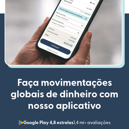
Faça movimentações
globais de dinheiro com
nosso aplicativo
Google Play 4,8 estrelas
1,4 mi+ avaliações
(abre em