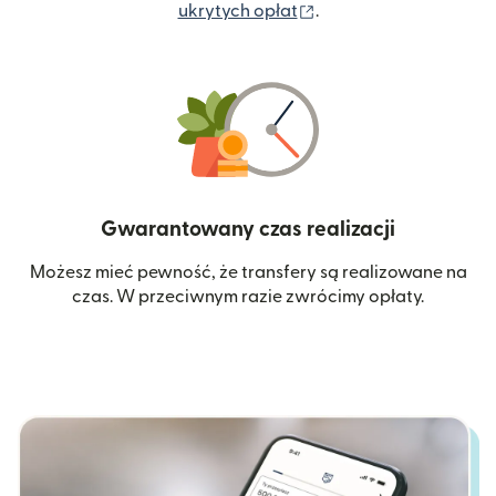
(otwiera się w nowym 
ukrytych opłat
.
Gwarantowany czas realizacji
Możesz mieć pewność, że transfery są realizowane na
czas. W przeciwnym razie zwrócimy opłaty.