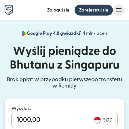
Zaloguj się
Zarejestruj się
Google Play 4,8 gwiazdki
1,4 mln+ ocen
(otwiera 
Wyślij pieniądze do
Bhutanu z Singapuru
Brak opłat w przypadku pierwszego transferu
w Remitly
Wysyłasz
SGD