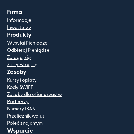
Firma
Informacje
Inwestorzy
Produkty
Wysyłaj Pieniądze
Odbieraj Pieniądze
Zaloguj się
Zarejestruj się
Zasoby
Kursy i opłaty
Kody SWIFT
Zasoby dla ofiar oszustw
Partnerzy
Numery IBAN
Przelicznik walut
Poleć znajomym
Wsparcie