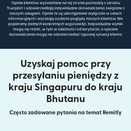
Opinie klientów wyświetlane na tej stronie pochodzą z serwisu
Trustpilot i odzwierciedlają indywidualne doświadczenia związane z
naszymi usługami. Opinie te są udostępniane wyłącznie w celach
informacyjnych i wyrażają osobiste poglądy naszych klientów. Nie
popieramy żadnych konkretnych wypowiedzi. Indywidualne wyniki
mogą się różnić, w tym w zależności od korytarza, a opisane
doświadczenia mogą nie odzwierciedlać typowej sytuacji klienta
Uzyskaj pomoc przy
przesyłaniu pieniędzy z
kraju Singapuru do kraju
Bhutanu
Często zadawane pytania na temat Remitly