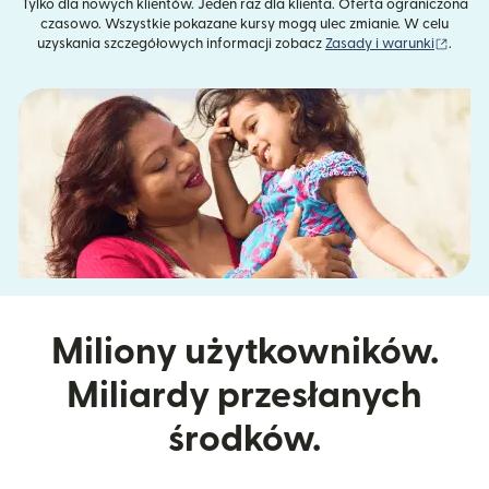
Tylko dla nowych klientów. Jeden raz dla klienta. Oferta ograniczona
czasowo. Wszystkie pokazane kursy mogą ulec zmianie. W celu
(otwie
uzyskania szczegółowych informacji zobacz
Zasady i warunki
.
Miliony użytkowników.
Miliardy przesłanych
środków.