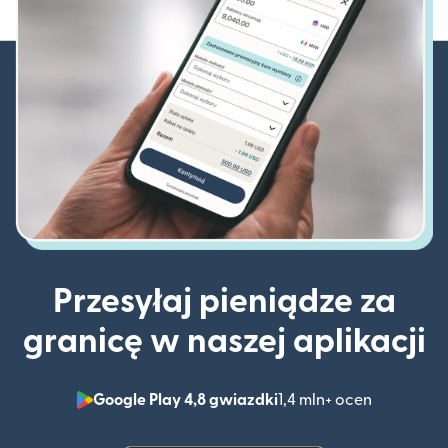
Przesyłaj pieniądze za
granicę w naszej aplikacji
Google Play 4,8 gwiazdki
1,4 mln+ ocen
(otwiera 