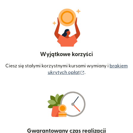
Wyjątkowe korzyści
Ciesz się stałymi korzystnymi kursami wymiany i
brakiem
(otwiera się w nowym 
ukrytych opłat
.
Gwarantowany czas realizacji