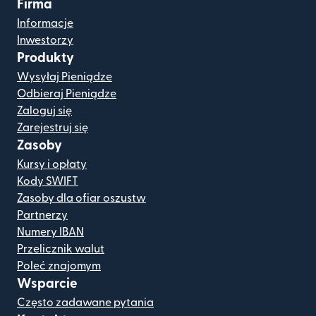
Firma
Informacje
Inwestorzy
Produkty
Wysyłaj Pieniądze
Odbieraj Pieniądze
Zaloguj się
Zarejestruj się
Zasoby
Kursy i opłaty
Kody SWIFT
Zasoby dla ofiar oszustw
Partnerzy
Numery IBAN
Przelicznik walut
Poleć znajomym
Wsparcie
Często zadawane pytania