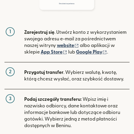
1
Zarejestruj się
. Utwórz konto z wykorzystaniem
swojego adresu e-mail za pośrednictwem
(otwiera się w nowym ok
naszej witryny
website
albo aplikacji w
(otwiera się w nowym oknie)
(otwiera si
sklepie
App Store
lub
Google Play
.
2
Przygotuj transfer
. Wybierz walutę, kwotę,
którą chcesz wysłać, oraz szybkość dostawy.
3
Podaj szczegóły transferu:
Wpisz imię i
nazwisko odbiorcy, dane kontaktowe oraz
informacje bankowe lub dotyczące odbioru
gotówki. Wybierz jedną z metod płatności
dostępnych w Beninu.