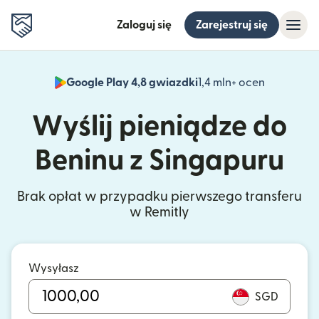
Zaloguj się
Zarejestruj się
Google Play 4,8 gwiazdki
1,4 mln+ ocen
(otwiera 
Wyślij pieniądze do
Beninu z Singapuru
Brak opłat w przypadku pierwszego transferu
w Remitly
Wysyłasz
SGD