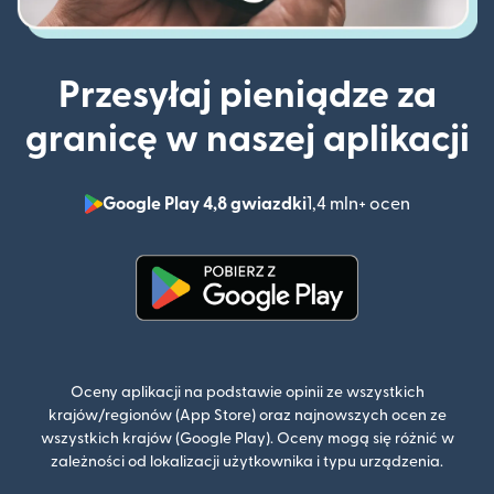
Przesyłaj pieniądze za
granicę w naszej aplikacji
Google Play 4,8 gwiazdki
1,4 mln+ ocen
(otwiera 
(otwiera się w nowym oknie)
Oceny aplikacji na podstawie opinii ze wszystkich
krajów/regionów (App Store) oraz najnowszych ocen ze
wszystkich krajów (Google Play). Oceny mogą się różnić w
zależności od lokalizacji użytkownika i typu urządzenia.