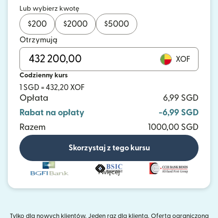
Lub wybierz kwotę
$
200
$
2000
$
5000
Otrzymują
XOF
Codzienny kurs
1 SGD = 432,20 XOF
Opłata
6,99 SGD
Rabat na opłaty
-6,99 SGD
Razem
1000,00 SGD
Skorzystaj z tego kursu
i więcej
Tylko dla nowych klientów. Jeden raz dla klienta. Oferta ograniczona