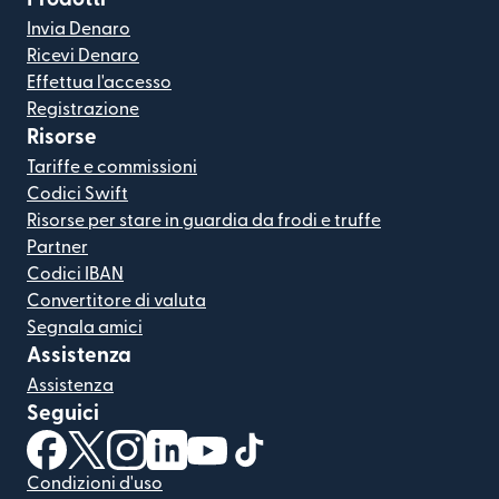
Invia Denaro
Ricevi Denaro
Effettua l'accesso
Registrazione
Risorse
Tariffe e commissioni
Codici Swift
Risorse per stare in guardia da frodi e truffe
Partner
Codici IBAN
Convertitore di valuta
Segnala amici
Assistenza
Assistenza
Seguici
(si apre in una nuova finestra)
(si apre in una nuova finestra)
(si apre in una nuova finestra)
(si apre in una nuova finestra)
(si apre in una nuova finestra)
(si apre in una nuova finestra
Condizioni d'uso