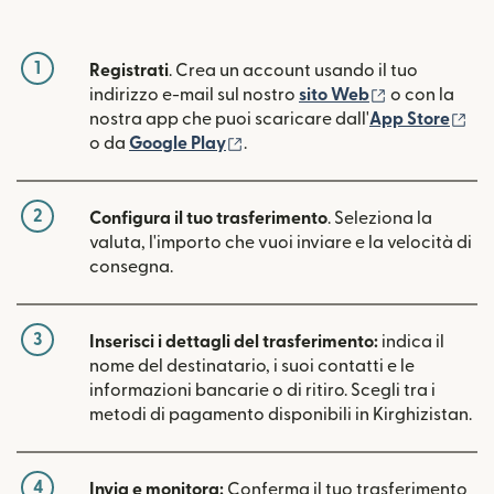
1
Registrati
. Crea un account usando il tuo
(si apre in un
indirizzo e-mail sul nostro
sito Web
o con la
(si
nostra app che puoi scaricare dall'
App Store
(si apre in una nuova finestra)
o da
Google Play
.
2
Configura il tuo trasferimento
. Seleziona la
valuta, l'importo che vuoi inviare e la velocità di
consegna.
3
Inserisci i dettagli del trasferimento:
indica il
nome del destinatario, i suoi contatti e le
informazioni bancarie o di ritiro. Scegli tra i
metodi di pagamento disponibili in Kirghizistan.
4
Invia e monitora:
Conferma il tuo trasferimento