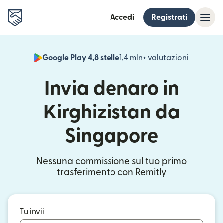
Accedi
Registrati
Google Play 4,8 stelle
1,4 mln+ valutazioni
(si apre i
Invia denaro in
Kirghizistan da
Singapore
Nessuna commissione sul tuo primo
trasferimento con Remitly
Tu invii