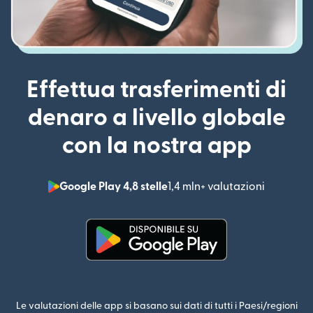
Effettua trasferimenti di
denaro a livello globale
con la nostra app
Google Play 4,8 stelle
1,4 mln+ valutazioni
(si apre i
(si apre in una nuova finestra)
Le valutazioni delle app si basano sui dati di tutti i Paesi/regioni