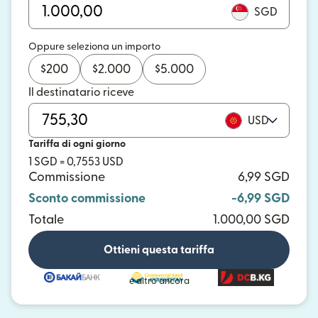
SGD
Oppure seleziona un importo
$
200
$
2.000
$
5.000
Il destinatario riceve
USD
Tariffa di ogni giorno
1 SGD = 0,7553 USD
Commissione
6,99 SGD
Sconto commissione
-6,99 SGD
Totale
1.000,00 SGD
Ottieni questa tariffa
e altro ancora