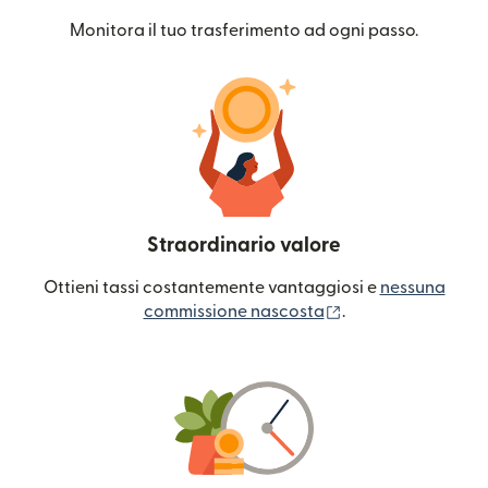
Monitora il tuo trasferimento ad ogni passo.
Straordinario valore
Ottieni tassi costantemente vantaggiosi e
nessuna
(si apre in una nuo
commissione nascosta
.