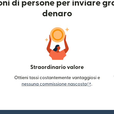
ioni di persone per inviare g
denaro
Straordinario valore
Ottieni tassi costantemente vantaggiosi e
(si apre in
nessuna commissione nascosta
.