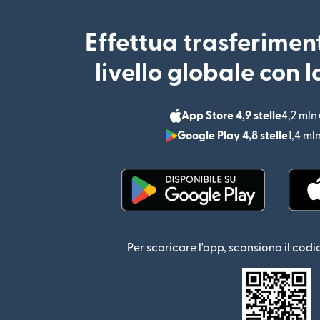
Effettua trasferimen
livello globale con 
App Store 4,9 stelle
4,2 mln
Google Play 4,8 stelle
1,4 ml
(si apre in una nuova fin
Per scaricare l'app, scansiona il codi