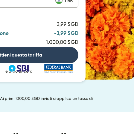
INR
3,99 SGD
ione
-3,99 SGD
1.000,00 SGD
tieni questa tariffa
e altro ancora
 Ai primi 1000,00 SGD inviati si applica un tasso di
uova finestra)