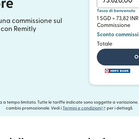
re
Tasso di benvenuto
1 SGD = 73,82 INR
suna commissione sul
Commissione
 con Remitly
Sconto commiss
Totale
Ot
rta a tempo limitato. Tutte le tariffe indicate sono soggette a variazione.
(si apre in una n
cambio promozionale. Vedi i
Termini e condizioni
per i dettagli.