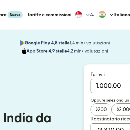
aro
Tariffe e commissioni
A:
Italiano
Nuovo
Google Play 4,8 stelle
1,4 mln+ valutazioni
(si apre i
App Store 4,9 stelle
4,2 mln+ valutazioni
(si apre in
Tu invii
Oppure seleziona un
$
200
$
2.00
 India da
Il destinatario rice