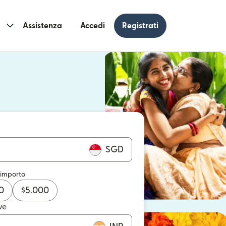
Assistenza
Accedi
Registrati
n una nuova finestra)
 una nuova finestra)
SGD
 importo
0
$
5.000
ve