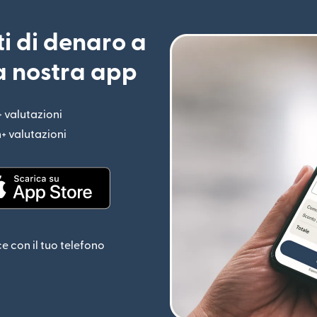
ti di denaro a
la nostra app
+ valutazioni
(si apre in una nuova finestra)
n+ valutazioni
(si apre in una nuova finestra)
estra)
(si apre in una nuova finestra)
ce con il tuo telefono