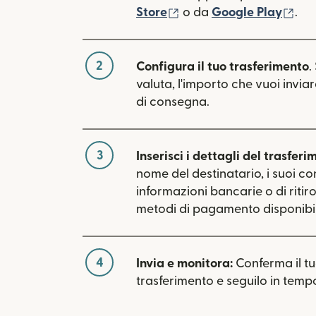
(si apre in una nuova fin
(si 
Store
o da
Google Play
.
2
Configura il tuo trasferimento
.
valuta, l'importo che vuoi inviar
di consegna.
3
Inserisci i dettagli del trasferi
nome del destinatario, i suoi con
informazioni bancarie o di ritiro.
metodi di pagamento disponibili
4
Invia e monitora:
Conferma il t
trasferimento e seguilo in tempo