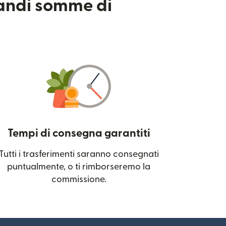
randi somme di
Tempi di consegna garantiti
Tutti i trasferimenti saranno consegnati
 una nuova finestra)
puntualmente, o ti rimborseremo la
commissione.