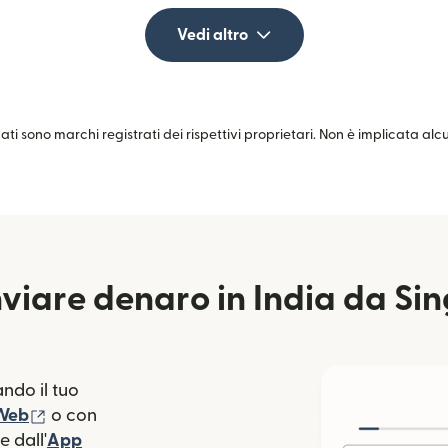
Vedi altro
zati sono marchi registrati dei rispettivi proprietari. Non è implicata al
viare denaro in India da Si
ndo il tuo
(si apre in una nuova finestra)
 Web
o con
 dall'
App