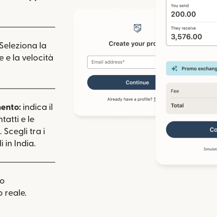
estra)
apre in una nuova finestra)
 Seleziona la
e e la velocità
mento:
indica il
tatti e le
 Scegli tra i
 in India.
uo
 reale.