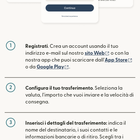
1
Registrati
. Crea un account usando il tuo
(si apre in un
indirizzo e-mail sul nostro
sito Web
o con la
(si
nostra app che puoi scaricare dall'
App Store
(si apre in una nuova finestra)
o da
Google Play
.
2
Configura il tuo trasferimento
. Seleziona la
valuta, l'importo che vuoi inviare e la velocità di
consegna.
3
Inserisci i dettagli del trasferimento:
indica il
nome del destinatario, i suoi contatti e le
informazioni bancarie o di ritiro. Scegli tra i