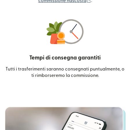
(si apre in una nuo
commissione nascosta
.
Tempi di consegna garantiti
Tutti i trasferimenti saranno consegnati puntualmente, o
ti rimborseremo la commissione.