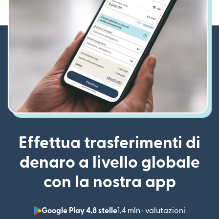
Effettua trasferimenti di
denaro a livello globale
con la nostra app
Google Play 4,8 stelle
1,4 mln+ valutazioni
(si apre i