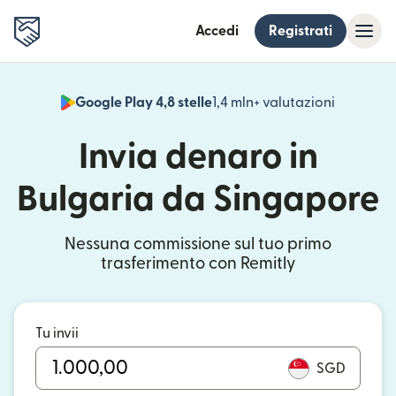
Accedi
Registrati
Google Play 4,8 stelle
1,4 mln+ valutazioni
(si apre i
Invia denaro in
Bulgaria da Singapore
Nessuna commissione sul tuo primo
trasferimento con Remitly
Tu invii
SGD