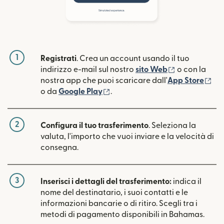
1
Registrati
. Crea un account usando il tuo
(si apre in un
indirizzo e-mail sul nostro
sito Web
o con la
(si
nostra app che puoi scaricare dall'
App Store
(si apre in una nuova finestra)
o da
Google Play
.
2
Configura il tuo trasferimento
. Seleziona la
valuta, l'importo che vuoi inviare e la velocità di
consegna.
3
Inserisci i dettagli del trasferimento:
indica il
nome del destinatario, i suoi contatti e le
informazioni bancarie o di ritiro. Scegli tra i
metodi di pagamento disponibili in Bahamas.