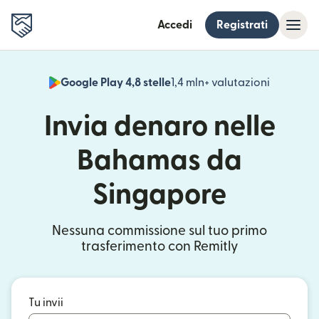
Accedi
Registrati
Google Play 4,8 stelle
1,4 mln+ valutazioni
(si apre i
Invia denaro nelle
Bahamas da
Singapore
Nessuna commissione sul tuo primo
trasferimento con Remitly
Tu invii