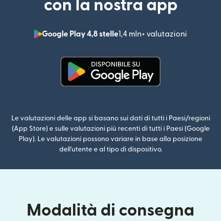
con la nostra app
Google Play 4,8 stelle
1,4 mln+ valutazioni
(si apre i
(si apre in una nuova finestra)
Le valutazioni delle app si basano sui dati di tutti i Paesi/regioni
(App Store) e sulle valutazioni più recenti di tutti i Paesi (Google
Play). Le valutazioni possono variare in base alla posizione
dell'utente e al tipo di dispositivo.
Modalità di consegna