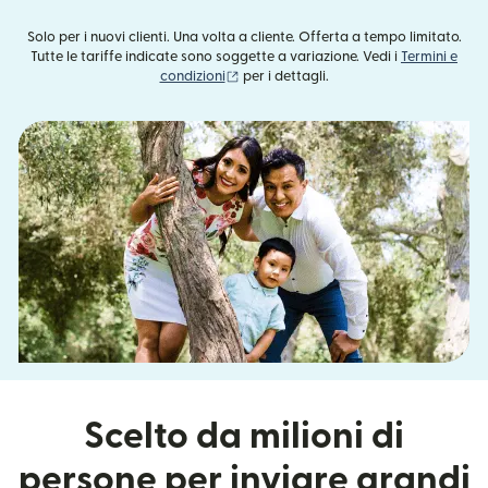
Solo per i nuovi clienti. Una volta a cliente. Offerta a tempo limitato.
Tutte le tariffe indicate sono soggette a variazione. Vedi i
Termini e
(si apre in una nuova finestra)
condizioni
per i dettagli.
Scelto da milioni di
persone per inviare grandi