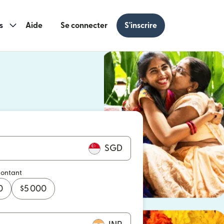
s
Aide
Se connecter
S'inscrire
s une nouvelle fenêtre)
 une nouvelle fenêtre)
SGD
montant
0
$
5 000