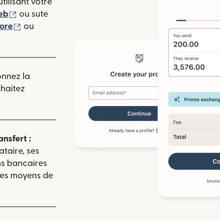
tilisant votre
(s'ouvre dans une nouvelle fenêtre)
eb
ou sute
(s'ouvre dans une nouvelle fenêtre)
tore
ou
 nouvelle fenêtre)
onnez la
uhaitez
ansfert :
ataire, ses
ns bancaires
 les moyens de