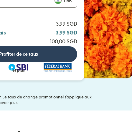
INR
3,99 SGD
ais
-3,99 SGD
100,00 SGD
Profiter de ce taux
et plus
er. Le taux de change promotionnel s'applique aux
ans une nouvelle fenêtre)
voir plus.