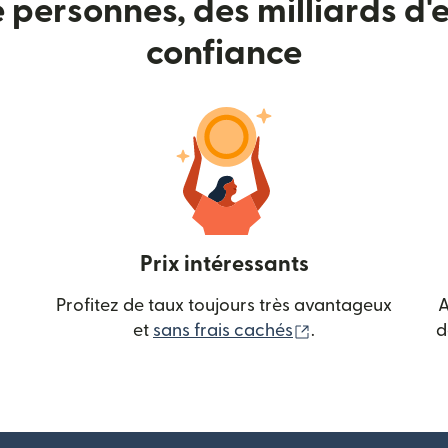
e personnes, des milliards d'e
confiance
Prix intéressants
Profitez de taux toujours très avantageux
A
(s'ouvre dans une
et
sans frais cachés
.
d