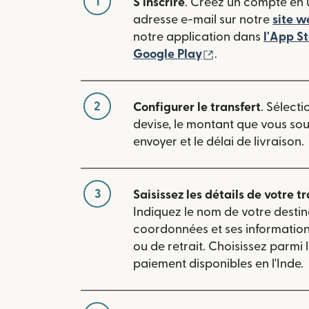
1
S'inscrire
. Créez un compte en u
adresse e-mail sur notre
site w
notre application dans
l'App S
(s'ouvre dans une
Google Play
.
2
Configurer le transfert
. Sélecti
devise, le montant que vous so
envoyer et le délai de livraison.
3
Saisissez les détails de votre tr
Indiquez le nom de votre destin
coordonnées et ses informatio
ou de retrait. Choisissez parmi
paiement disponibles en l'Inde.