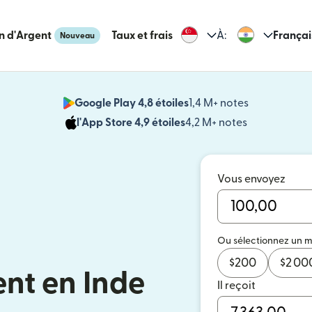
n d'Argent
Taux et frais
À:
Françai
Nouveau
Google Play 4,8 étoiles
1,4 M+ notes
(s'ouvre dan
l'App Store 4,9 étoiles
4,2 M+ notes
(s'ouvre dans
Vous envoyez
Ou sélectionnez un 
$
200
$
2 00
ent en Inde
Il reçoit