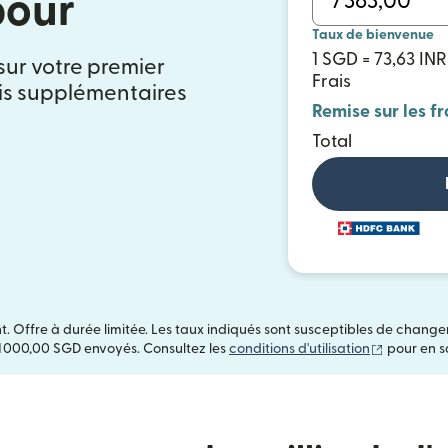
pour
Taux de bienvenue
1 SGD = 73,63 INR
 sur votre premier
Frais
ais supplémentaires
Remise sur les fr
Total
t. Offre à durée limitée. Les taux indiqués sont susceptibles de chang
(s'ouvre d
1 000,00 SGD envoyés. Consultez les
conditions d'utilisation
pour en sa