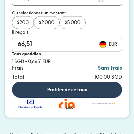
Ou sélectionnez un montant
$
200
$
2 000
$
5 000
Il reçoit
EUR
Taux quotidien
1 SGD = 0,6651 EUR
Frais
Sans frais
Total
100,00 SGD
Profiter de ce taux
et plus