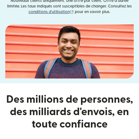
Nouveaux clients uniquement. Une offre par client. Offre à durée
limitée. Les taux indiqués sont susceptibles de changer. Consultez les
(s'ouvre dans une nouvelle fenêtre)
conditions d'utilisation
pour en savoir plus.
Des millions de personnes,
des milliards d'envois, en
toute confiance