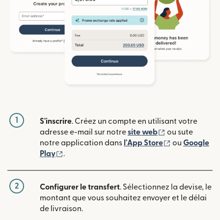
1
S'inscrire
. Créez un compte en utilisant votre
(s'ouvre dans u
adresse e-mail sur notre
site web
ou sute
(s'ouvre dans
notre application dans
l'App Store
ou
Google
(s'ouvre dans une nouvelle fenêtre)
Play
.
2
Configurer le transfert
. Sélectionnez la devise, le
montant que vous souhaitez envoyer et le délai
de livraison.