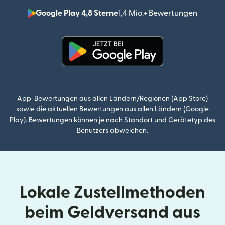
Google Play 4,8 Sterne
1,4 Mio.+ Bewertungen
(wird i
(wird in einem neuen Fenster g
App-Bewertungen aus allen Ländern/Regionen (App Store)
sowie die aktuellen Bewertungen aus allen Ländern (Google
Play). Bewertungen können je nach Standort und Gerätetyp des
Benutzers abweichen.
Lokale Zustellmethoden
beim Geldversand aus