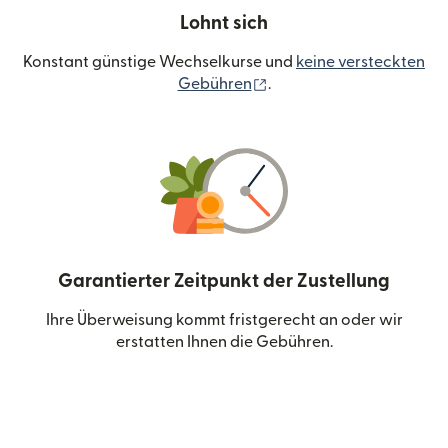
Lohnt sich
Konstant günstige Wechselkurse und
keine versteckten
(wird in einem neuen Fen
Gebühren
.
Garantierter Zeitpunkt der Zustellung
Ihre Überweisung kommt fristgerecht an oder wir
erstatten Ihnen die Gebühren.