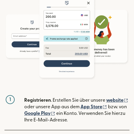
1
(w
Registrieren
. Erstellen Sie über unsere
website
(wird in ein
oder unsere App aus dem
App Store
bzw. von
(wird in einem neuen Fenster geöffn
Google Play
ein Konto. Verwenden Sie hierzu
Ihre E-Mail-Adresse.