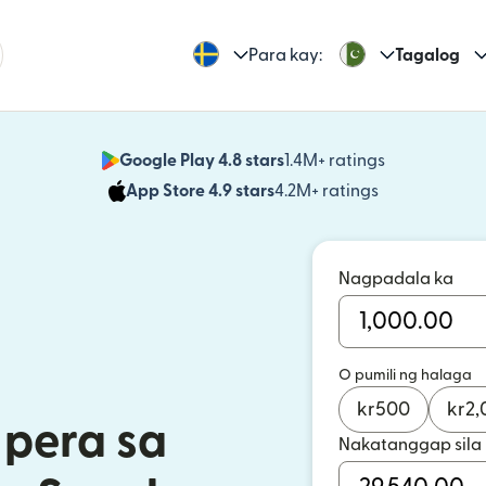
Para kay:
Tagalog
Google Play 4.8 stars
1.4M+ ratings
(bubukas sa
App Store 4.9 stars
4.2M+ ratings
(bubukas sa
Nagpadala ka
O pumili ng halaga
kr
500
kr
2,
pera sa
Nakatanggap sila