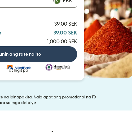
PKR
39.00 SEK
e
-39.00 SEK
1,000.00 SEK
unin ang rate na ito
at higit pa
 na ipinapakita. Nalalapat ang promotional na FX
ubukas sa bagong window)
ra sa mga detalye.