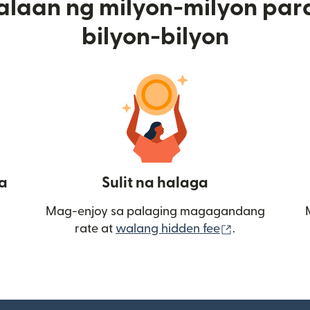
alaan ng milyon-milyon par
bilyon-bilyon
a
Sulit na halaga
Mag-enjoy sa palaging magagandang
(bubukas sa
rate at
walang hidden fee
.