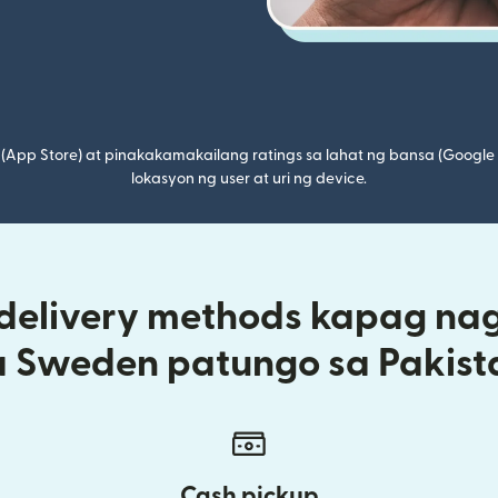
(App Store) at pinakakamakailang ratings sa lahat ng bansa (Google
lokasyon ng user at uri ng device.
 delivery methods kapag na
a Sweden patungo sa Pakist
Cash pickup