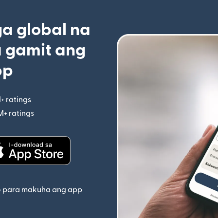
 global na
 gamit ang
pp
+ ratings
(bubukas sa bagong window)
M+ ratings
(bubukas sa bagong window)
indow)
(bubukas sa bagong window)
o para makuha ang app