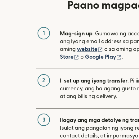
Paano magpad
1
Mag-sign up
. Gumawa ng acco
ang iyong email address sa p
(bubukas sa 
aming
website
o sa aming a
(bubukas sa bagong w
(bubuk
Store
o
Google Play
.
2
I-set up ang iyong transfer
. Pil
currency, ang halagang gusto 
at ang bilis ng delivery.
3
Ilagay ang mga detalye ng tra
Isulat ang pangalan ng iyong re
contact details, at impormasy