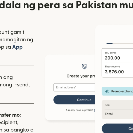
ala ng pera sa Pakistan mu
unt gamit
amamagitan ng
bagong window)
pp sa
App
indow)
as sa bagong window)
iin ang
mong i-send,
nsfer mo:
cipient,
on sa bangko o