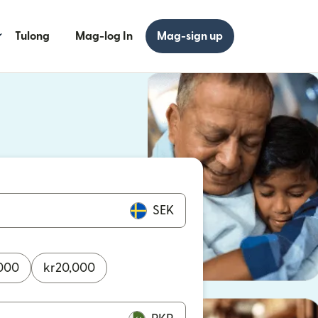
Tulong
Mag-log In
Mag-sign up
 bagong window)
 bagong window)
SEK
000
kr
20,000