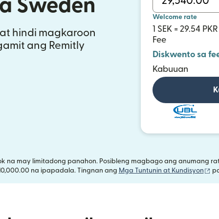
sa Sweden
Welcome rate
1 SEK = 29.54 PKR
at hindi magkaroon
Fee
gamit ang Remitly
Diskwento sa fe
Kabuuan
K
ok na may limitadong panahon. Posibleng magbago ang anumang rate
(b
 10,000.00 na ipapadala. Tingnan ang
Mga Tuntunin at Kundisyon
pa