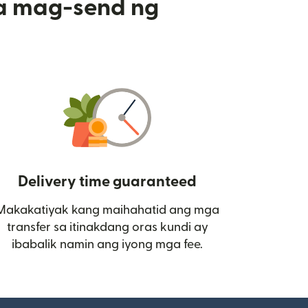
a mag-send ng
Delivery time guaranteed
Makakatiyak kang maihahatid ang mga
 bagong window)
transfer sa itinakdang oras kundi ay
ibabalik namin ang iyong mga fee.