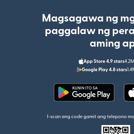
Magsagawa ng mga
paggalaw ng pera
aming a
App Store 4.9 stars
4.2M
Google Play 4.8 stars
1.4
(bubukas sa bagong w
I-scan ang code gamit ang telepono m