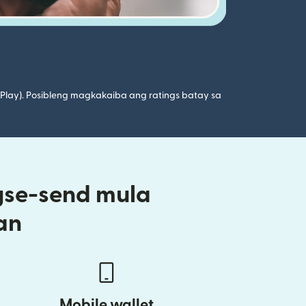
 Play). Posibleng magkakaiba ang ratings batay sa
gse-send mula
an
Mobile wallet