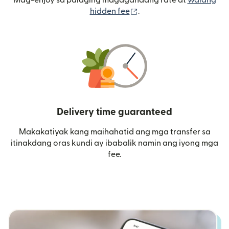
Mag-enjoy sa palaging magagandang rate at
walang
(bubukas sa bagong wi
hidden fee
.
Delivery time guaranteed
Makakatiyak kang maihahatid ang mga transfer sa
itinakdang oras kundi ay ibabalik namin ang iyong mga
fee.