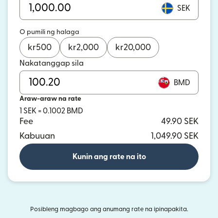
SEK
O pumili ng halaga
kr
500
kr
2,000
kr
20,000
Nakatanggap sila
BMD
Araw-araw na rate
1 SEK = 0.1002 BMD
Fee
49.90 SEK
Kabuuan
1,049.90 SEK
Kunin ang rate na ito
Posibleng magbago ang anumang rate na ipinapakita.