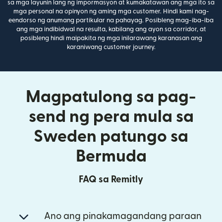
sa mga layunin lang ng impormasyon at kumakatawan ang mga ito sa
mga personal na opinyon ng aming mga customer. Hindi kami nag-
eendorso ng anumang partikular na pahayag. Posibleng mag-iba-iba
ang mga indibidwal na resulta, kabilang ang ayon sa corridor, at
posibleng hindi maipakita ng mga inilarawang karanasan ang
karaniwang customer journey.
Magpatulong sa pag-
send ng pera mula sa
Sweden patungo sa
Bermuda
FAQ sa Remitly
Ano ang pinakamagandang paraan