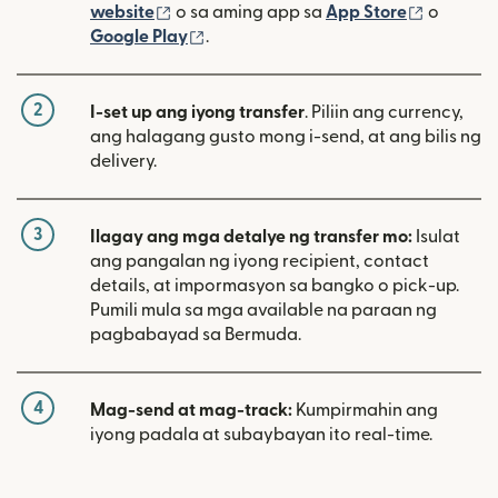
(bubukas sa bagong window)
(bubuka
website
o sa aming app sa
App Store
o
(bubukas sa bagong window)
Google Play
.
2
I-set up ang iyong transfer
. Piliin ang currency,
ang halagang gusto mong i-send, at ang bilis ng
delivery.
3
Ilagay ang mga detalye ng transfer mo:
Isulat
ang pangalan ng iyong recipient, contact
details, at impormasyon sa bangko o pick-up.
Pumili mula sa mga available na paraan ng
pagbabayad sa Bermuda.
4
Mag-send at mag-track:
Kumpirmahin ang
iyong padala at subaybayan ito real-time.