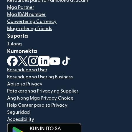
Resources para sa Panloloko at Scam
Mga Partner
Mga IBAN number
Converter ng Currency
Mag-refer ng friends
Suporta
Tulong
Kumonekta
(bubukas sa bagong window)
(bubukas sa bagong window)
(bubukas sa bagong window)
(bubukas sa bagong window)
(bubukas sa bagong window)
(bubukas sa bagong windo
Kasunduan sa User
Kasunduan sa User ng Business
Abiso sa Privacy
Patakaran sa Privacy ng Supplier
Ang Iyong Mga Privacy Choice
Help Center para sa Privacy
Seguridad
Accessibility