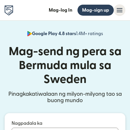
Mag-log In
Mag-sign up
Google Play 4.8 stars
1.4M+ ratings
(bubukas sa
Mag-send ng pera sa
Bermuda mula sa
Sweden
Pinagkakatiwalaan ng milyon-milyong tao sa
buong mundo
Nagpadala ka