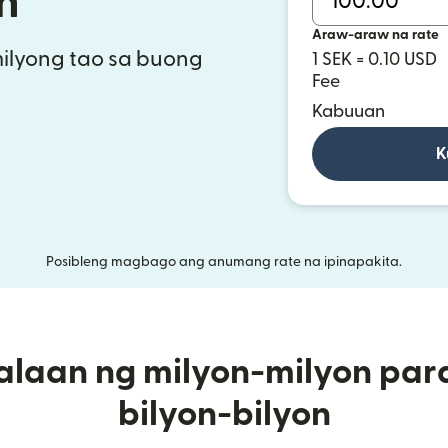
n
Araw-araw na rate
ilyong tao sa buong
1 SEK = 0.10 USD
Fee
Kabuuan
K
Posibleng magbago ang anumang rate na ipinapakita.
alaan ng milyon-milyon par
bilyon-bilyon