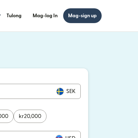
Tulong
Mag-log In
Mag-sign up
 bagong window)
 bagong window)
SEK
000
kr
20,000