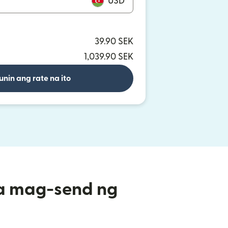
USD
39.90 SEK
1,039.90 SEK
unin ang rate na ito
a mag-send ng