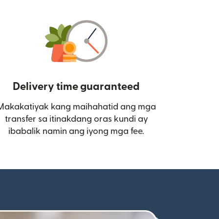
Delivery time guaranteed
Makakatiyak kang maihahatid ang mga
 bagong window)
transfer sa itinakdang oras kundi ay
ibabalik namin ang iyong mga fee.