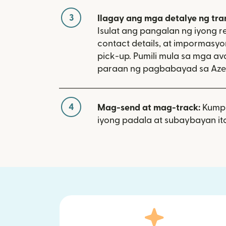
3
Ilagay ang mga detalye ng tra
Isulat ang pangalan ng iyong re
contact details, at impormasy
pick-up. Pumili mula sa mga av
paraan ng pagbabayad sa Azer
4
Mag-send at mag-track:
Kumpi
iyong padala at subaybayan ito