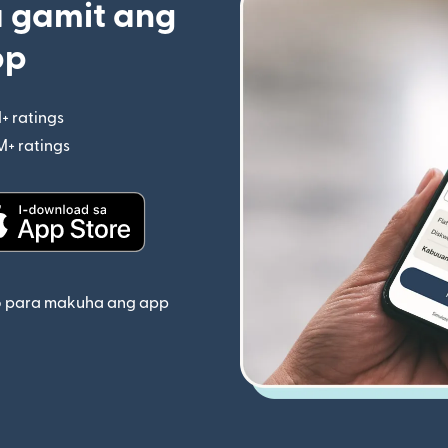
 gamit ang
pp
+ ratings
(bubukas sa bagong window)
M+ ratings
(bubukas sa bagong window)
indow)
(bubukas sa bagong window)
o para makuha ang app