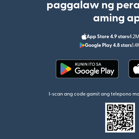
paggalaw ng pera
aming a
App Store 4.9 stars
4.2M
Google Play 4.8 stars
1.4
(bubukas sa bagong w
I-scan ang code gamit ang telepono m