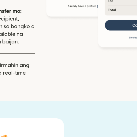
nsfer mo:
cipient,
on sa bangko o
ailable na
baijan.
rmahin ang
 real-time.