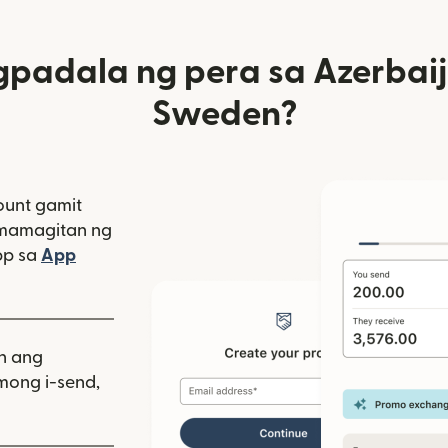
padala ng pera sa Azerbaij
Sweden?
unt gamit
amamagitan ng
bagong window)
pp sa
App
indow)
as sa bagong window)
iin ang
mong i-send,