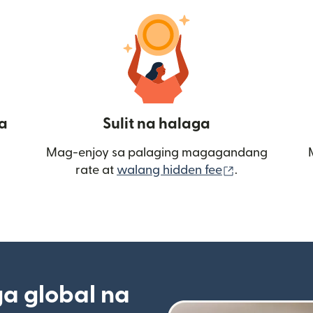
a
Sulit na halaga
Mag-enjoy sa palaging magagandang
(bubukas sa
rate at
walang hidden fee
.
 global na