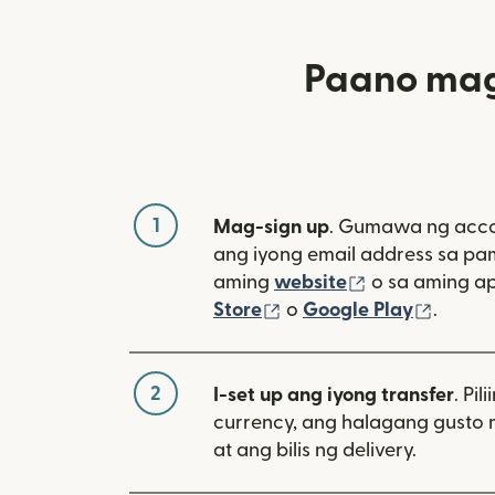
Paano mag
1
Mag-sign up
. Gumawa ng acco
ang iyong email address sa p
(bubukas sa 
aming
website
o sa aming a
(bubukas sa bagong w
(bubuk
Store
o
Google Play
.
2
I-set up ang iyong transfer
. Pil
currency, ang halagang gusto 
at ang bilis ng delivery.