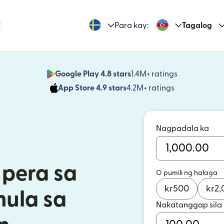
Para kay:
Tagalog
Google Play 4.8 stars
1.4M+ ratings
(bubukas sa
App Store 4.9 stars
4.2M+ ratings
(bubukas sa
Nagpadala ka
pera sa
O pumili ng halaga
kr
500
kr
2,
mula sa
Nakatanggap sila