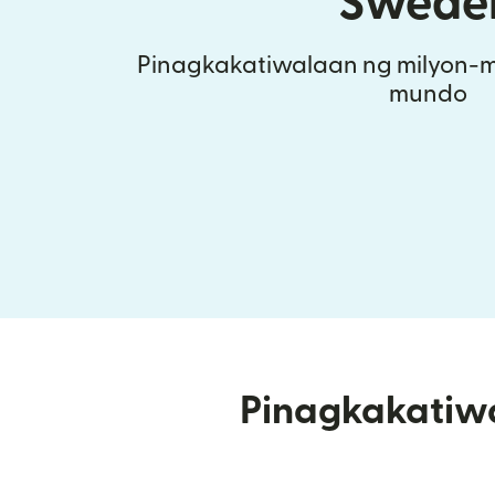
Swede
Pinagkakatiwalaan ng milyon-m
mundo
Pinagkakatiw