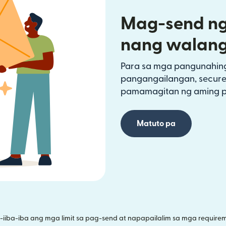
Mag-send ng
nang walang
Para sa mga pangunahing 
pangangailangan, secure
pamamagitan ng aming p
Matuto pa
-iiba-iba ang mga limit sa pag-send at napapailalim sa mga requirem