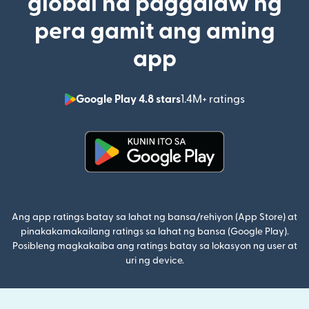
global na paggalaw ng
pera gamit ang aming
app
Google Play 4.8 stars
1.4M+ ratings
(bubukas sa
(bubukas sa bagong window)
Ang app ratings batay sa lahat ng bansa/rehiyon (App Store) at
pinakakamakailang ratings sa lahat ng bansa (Google Play).
Posibleng magkakaiba ang ratings batay sa lokasyon ng user at
uri ng device.