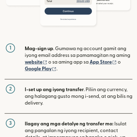
1
Mag-sign up
. Gumawa ng account gamit ang
iyong email address sa pamamagitan ng aming
(bubukas sa bagong window)
(bubuka
website
o sa aming app sa
App Store
o
(bubukas sa bagong window)
Google Play
.
2
I-set up ang iyong transfer
. Piliin ang currency,
ang halagang gusto mong i-send, at ang bilis ng
delivery.
3
Ilagay ang mga detalye ng transfer mo:
Isulat
ang pangalan ng iyong recipient, contact