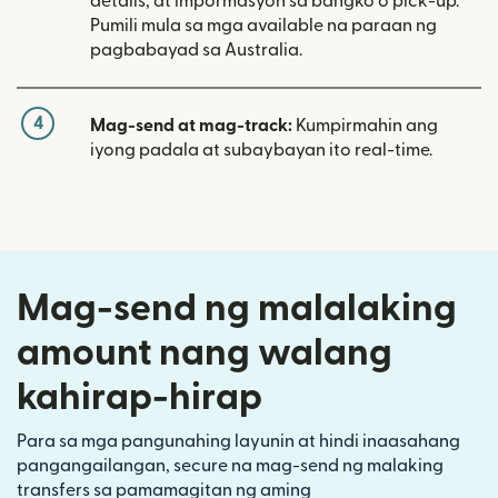
details, at impormasyon sa bangko o pick-up.
Pumili mula sa mga available na paraan ng
pagbabayad sa Australia.
4
Mag-send at mag-track:
Kumpirmahin ang
iyong padala at subaybayan ito real-time.
Mag-send ng malalaking
amount nang walang
kahirap-hirap
Para sa mga pangunahing layunin at hindi inaasahang
pangangailangan, secure na mag-send ng malaking
transfers sa pamamagitan ng aming