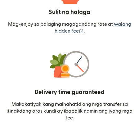
Sulit na halaga
Mag-enjoy sa palaging magagandang rate at
walang
(bubukas sa bagong wi
hidden fee
.
Delivery time guaranteed
Makakatiyak kang maihahatid ang mga transfer sa
itinakdang oras kundi ay ibabalik namin ang iyong mga
fee.