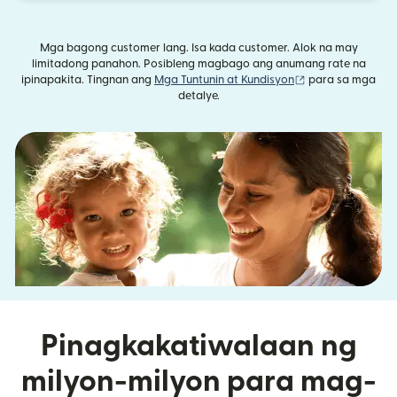
Mga bagong customer lang. Isa kada customer. Alok na may
limitadong panahon. Posibleng magbago ang anumang rate na
(bubukas sa bag
ipinapakita. Tingnan ang
Mga Tuntunin at Kundisyon
para sa mga
detalye.
Pinagkakatiwalaan ng
milyon-milyon para mag-