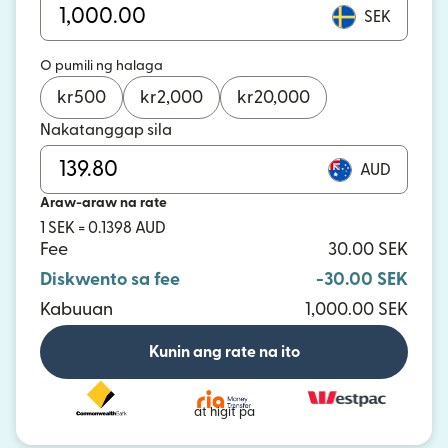
SEK
O pumili ng halaga
kr
500
kr
2,000
kr
20,000
Nakatanggap sila
AUD
Araw-araw na rate
1 SEK = 0.1398 AUD
Fee
30.00 SEK
Diskwento sa fee
-30.00 SEK
Kabuuan
1,000.00 SEK
Kunin ang rate na ito
at higit pa