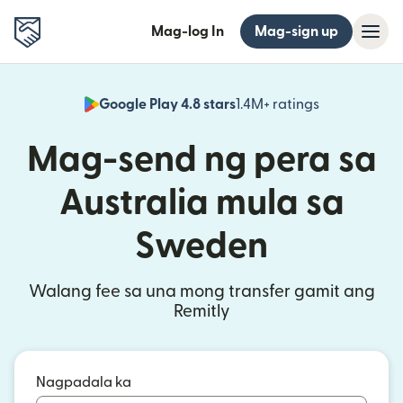
Mag-log In
Mag-sign up
Google Play 4.8 stars
1.4M+ ratings
(bubukas sa
Mag-send ng pera sa
Australia mula sa
Sweden
Walang fee sa una mong transfer gamit ang
Remitly
Nagpadala ka