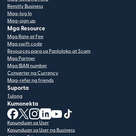
Remitly Business
Mag-log In
Mag-sign up
Mga Resource
Mga Rate at Fee
Mga swift code
Resources para sa Panloloko at Scam
Mga Partner
Mga IBAN number
Converter ng Currency
Mag-refer ng friends
Suporta
Tulong
Kumonekta
(bubukas sa bagong window)
(bubukas sa bagong window)
(bubukas sa bagong window)
(bubukas sa bagong window)
(bubukas sa bagong window)
(bubukas sa bagong windo
Kasunduan sa User
Kasunduan sa User ng Business