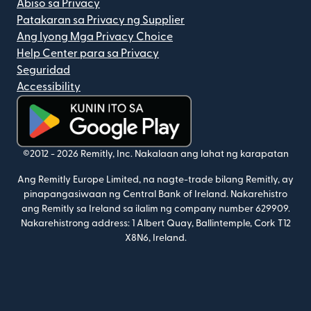
Abiso sa Privacy
Patakaran sa Privacy ng Supplier
Ang Iyong Mga Privacy Choice
Help Center para sa Privacy
Seguridad
Accessibility
(bubukas sa bagong window)
©2012 -
2026
Remitly, Inc.
Nakalaan ang lahat ng karapatan
Ang Remitly Europe Limited, na nagte-trade bilang Remitly, ay
pinapangasiwaan ng Central Bank of Ireland. Nakarehistro
ang Remitly sa Ireland sa ilalim ng company number 629909.
Nakarehistrong address: 1 Albert Quay, Ballintemple, Cork T12
X8N6, Ireland.