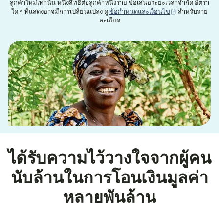
ลูกค้าใหม่เท่านั้น หนึ่งสิทธิ์ต่อลูกค้าหนึ่งราย ข้อเสนอระยะเวลาจำกัด อัตรา
(เปิดในหน้าต่าง
ใด ๆ ที่แสดงอาจมีการเปลี่ยนแปลง ดู
ข้อกำหนดและเงื่อนไข
สำหรับราย
ละเอียด
ได้รับความไว้วางใจจากผู้คน
นับล้านในการโอนเงินมูลค่า
หลายพันล้าน