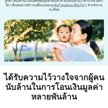
ลูกค้าใหม่เท่านั้น หนึ่งสิทธิ์ต่อลูกค้าหนึ่งราย ข้อเสนอระยะเวลาจำกัด อัตรา
(เปิดในหน้าต่าง
ใด ๆ ที่แสดงอาจมีการเปลี่ยนแปลง ดู
ข้อกำหนดและเงื่อนไข
สำหรับราย
ละเอียด
ได้รับความไว้วางใจจากผู้คน
นับล้านในการโอนเงินมูลค่า
หลายพันล้าน