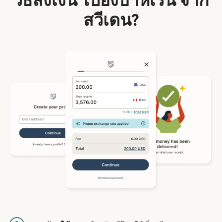
วิธีส่งเงิน ไปยังบาห์เรน จาก
สวีเดน?