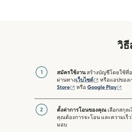
วิธ
1
สมัครใช้งาน
สร้างบัญชีโดยใช้ที่
(เปิดในหน้าต่า
ผ่านทาง
เว็บไซต์
หรือแอปของ
(เปิดในหน้าต่างใหม่)
(เปิ
Store
หรือ
Google Play
2
ตั้งค่าการโอนของคุณ
เลือกสกุลเง
คุณต้องการจะโอน และความเร็ว
มอบ