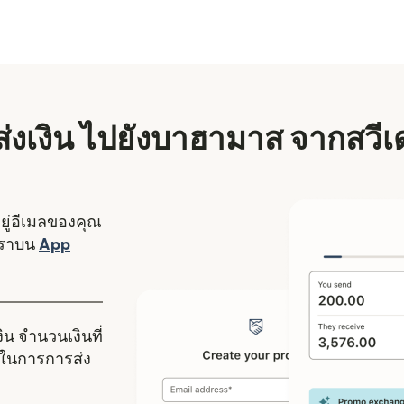
ีส่งเงิน ไปยังบาฮามาส จากสวี
อยู่อีเมลของคุณ
งใหม่)
เราบน
App
ดในหน้าต่างใหม่)
ิน จำนวนเงินที่
ในการการส่ง