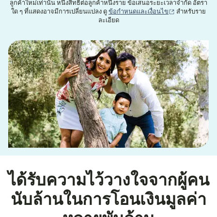
ลูกค้าใหม่เท่านั้น หนึ่งสิทธิ์ต่อลูกค้าหนึ่งราย ข้อเสนอระยะเวลาจำกัด อัตรา
(เปิดในหน้าต่าง
ใด ๆ ที่แสดงอาจมีการเปลี่ยนแปลง ดู
ข้อกำหนดและเงื่อนไข
สำหรับราย
ละเอียด
ได้รับความไว้วางใจจากผู้คน
นับล้านในการโอนเงินมูลค่า