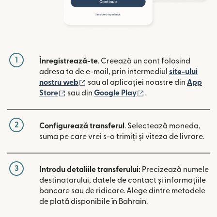
1
Înregistrează-te
. Creează un cont folosind
adresa ta de e-mail, prin intermediul
site-ului
(se deschide într-o fereastră nouă)
nostru web
sau al aplicației noastre din
App
(se deschide într-o fereastră nouă)
(se deschide într-o 
Store
sau din
Google Play
.
2
Configurează transferul
. Selectează moneda,
suma pe care vrei s-o trimiți și viteza de livrare.
3
Introdu detaliile transferului:
Precizează numele
destinatarului, datele de contact și informațiile
bancare sau de ridicare. Alege dintre metodele
de plată disponibile în Bahrain.