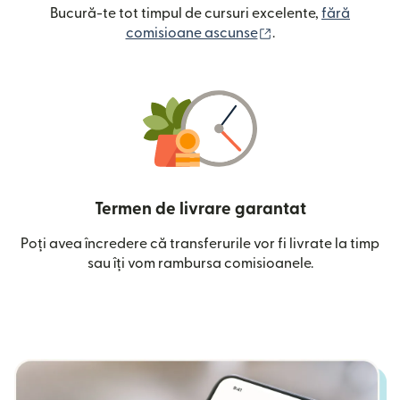
Bucură-te tot timpul de cursuri excelente,
fără
(se deschide într-o
comisioane ascunse
.
Termen de livrare garantat
Poți avea încredere că transferurile vor fi livrate la timp
sau îți vom rambursa comisioanele.