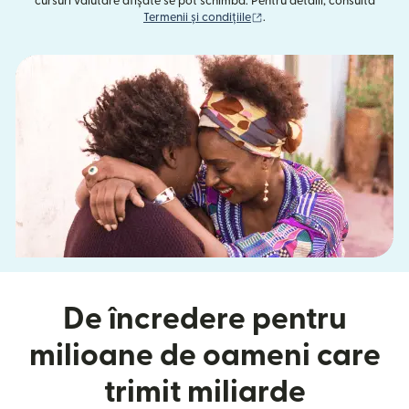
cursuri valutare afișate se pot schimba. Pentru detalii, consultă
(se deschide într-o fereast
Termenii și condițiile
.
De încredere pentru
milioane de oameni care
trimit miliarde