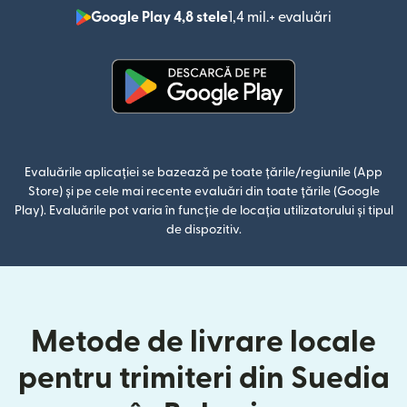
Google Play 4,8 stele
1,4 mil.+ evaluări
(se deschid
(se deschide într-o fereastră n
Evaluările aplicației se bazează pe toate țările/regiunile (App
Store) și pe cele mai recente evaluări din toate țările (Google
Play). Evaluările pot varia în funcție de locația utilizatorului și tipul
de dispozitiv.
Metode de livrare locale
pentru trimiteri din Suedia