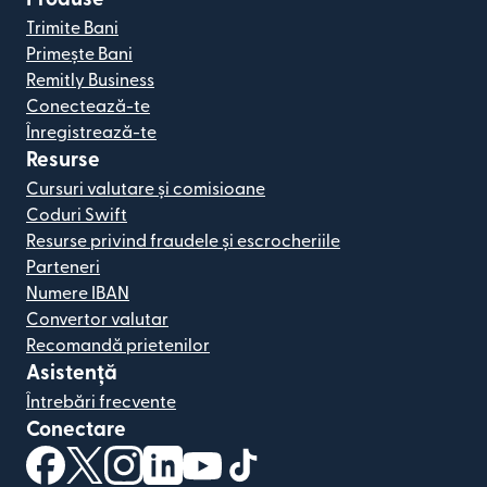
Trimite Bani
Primește Bani
Remitly Business
Conectează-te
Înregistrează-te
Resurse
Cursuri valutare și comisioane
Coduri Swift
Resurse privind fraudele și escrocheriile
Parteneri
Numere IBAN
Convertor valutar
Recomandă prietenilor
Asistență
Întrebări frecvente
Conectare
(se deschide într-o fereastră nouă)
(se deschide într-o fereastră nouă)
(se deschide într-o fereastră nouă)
(se deschide într-o fereastră nouă)
(se deschide într-o fereastră nou
(se deschide într-o fereastr