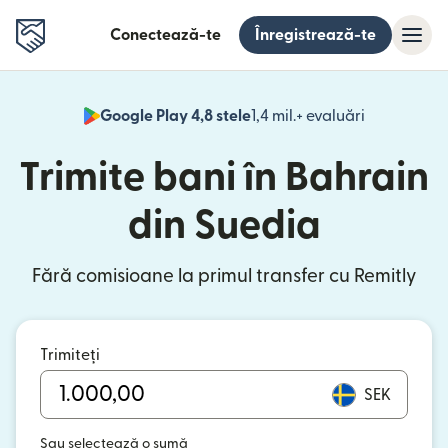
Conectează-te
Înregistrează-te
Google Play 4,8 stele
1,4 mil.+ evaluări
(se deschid
Trimite bani în Bahrain
din Suedia
Fără comisioane la primul transfer cu Remitly
Trimiteți
SEK
Sau selectează o sumă