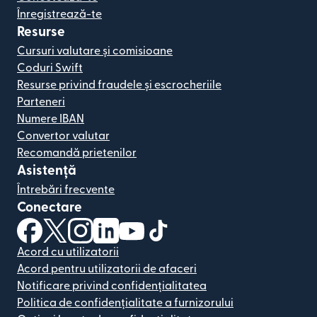
Înregistrează-te
Resurse
Cursuri valutare și comisioane
Coduri Swift
Resurse privind fraudele și escrocheriile
Parteneri
Numere IBAN
Convertor valutar
Recomandă prietenilor
Asistență
Întrebări frecvente
Conectare
(se deschide într-o fereastră nouă)
(se deschide într-o fereastră nouă)
(se deschide într-o fereastră nouă)
(se deschide într-o fereastră nouă)
(se deschide într-o fereastră nou
(se deschide într-o fereastr
Acord cu utilizatorii
Acord pentru utilizatorii de afaceri
Notificare privind confidențialitatea
Politica de confidențialitate a furnizorului