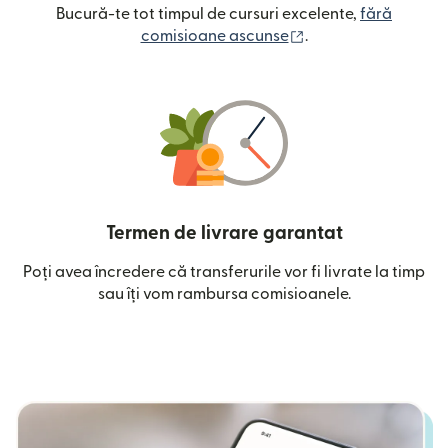
Bucură-te tot timpul de cursuri excelente,
fără
(se deschide într-o
comisioane ascunse
.
Termen de livrare garantat
Poți avea încredere că transferurile vor fi livrate la timp
sau îți vom rambursa comisioanele.