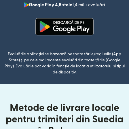
Google Play 4,8 stele
1,4 mil.+ evaluări
(se deschid
(se deschide într-o fereastră n
Evaluările aplicației se bazează pe toate țările/regiunile (App
Store) și pe cele mai recente evaluări din toate țările (Google
Play). Evaluările pot varia în funcție de locația utilizatorului și tipul
de dispozitiv.
Metode de livrare locale
pentru trimiteri din Suedia