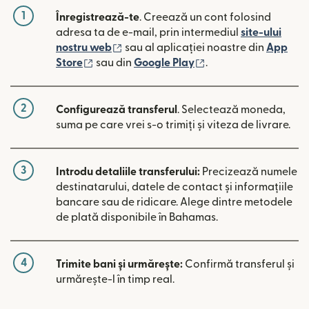
1
Înregistrează-te
. Creează un cont folosind
adresa ta de e-mail, prin intermediul
site-ului
(se deschide într-o fereastră nouă)
nostru web
sau al aplicației noastre din
App
(se deschide într-o fereastră nouă)
(se deschide într-o 
Store
sau din
Google Play
.
2
Configurează transferul
. Selectează moneda,
suma pe care vrei s-o trimiți și viteza de livrare.
3
Introdu detaliile transferului:
Precizează numele
destinatarului, datele de contact și informațiile
bancare sau de ridicare. Alege dintre metodele
de plată disponibile în Bahamas.
4
Trimite bani și urmărește:
Confirmă transferul și
urmărește-l în timp real.