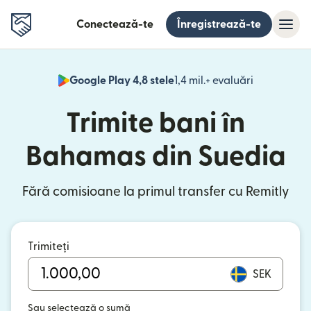
Conectează-te
Înregistrează-te
Google Play 4,8 stele
1,4 mil.+ evaluări
(se deschid
Trimite bani în
Bahamas din Suedia
Fără comisioane la primul transfer cu Remitly
Trimiteți
SEK
Sau selectează o sumă