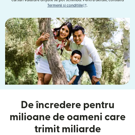
(se deschide într-o fereast
Termenii și condițiile
.
De încredere pentru
milioane de oameni care
trimit miliarde