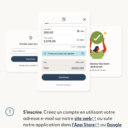
1
S'inscrire
. Créez un compte en utilisant votre
(s'ouvre dans u
adresse e-mail sur notre
site web
ou sute
(s'ouvre dans
notre application dans
l'App Store
ou
Google