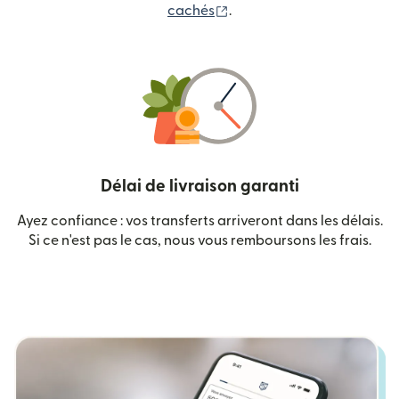
(s'ouvre dans une nouvelle
cachés
.
Délai de livraison garanti
Ayez confiance : vos transferts arriveront dans les délais.
Si ce n'est pas le cas, nous vous remboursons les frais.