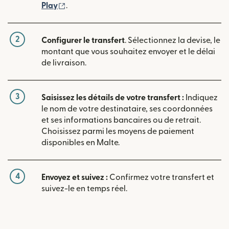
(s'ouvre dans une nouvelle fenêtre)
Play
.
2
Configurer le transfert
. Sélectionnez la devise, le
montant que vous souhaitez envoyer et le délai
de livraison.
3
Saisissez les détails de votre transfert :
Indiquez
le nom de votre destinataire, ses coordonnées
et ses informations bancaires ou de retrait.
Choisissez parmi les moyens de paiement
disponibles en Malte.
4
Envoyez et suivez :
Confirmez votre transfert et
suivez-le en temps réel.