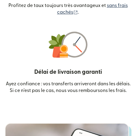
Profitez de taux toujours très avantageux et
sans frais
(s'ouvre dans une nouvelle
cachés
.
Délai de livraison garanti
Ayez confiance : vos transferts arriveront dans les délais.
Si ce n'est pas le cas, nous vous remboursons les frais.