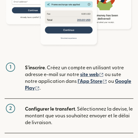
1
S'inscrire
. Créez un compte en utilisant votre
(s'ouvre dans u
adresse e-mail sur notre
site web
ou sute
(s'ouvre dans
notre application dans
l'App Store
ou
Google
(s'ouvre dans une nouvelle fenêtre)
Play
.
2
Configurer le transfert
. Sélectionnez la devise, le
montant que vous souhaitez envoyer et le délai
de livraison.