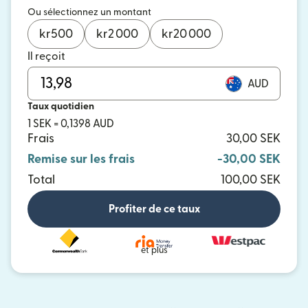
Ou sélectionnez un montant
kr
500
kr
2 000
kr
20 000
Il reçoit
AUD
Taux quotidien
1 SEK = 0,1398 AUD
Frais
30,00 SEK
Remise sur les frais
-30,00 SEK
Total
100,00 SEK
Profiter de ce taux
et plus