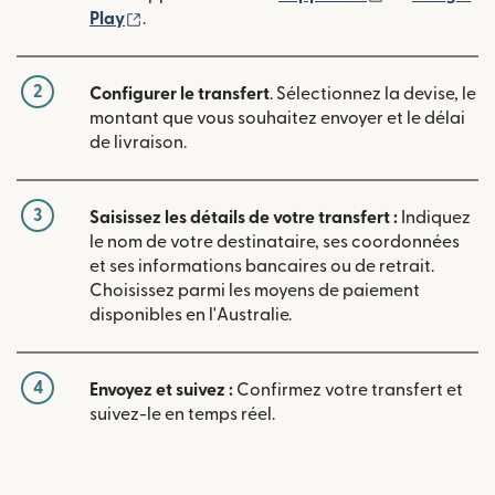
(s'ouvre dans une nouvelle fenêtre)
Play
.
2
Configurer le transfert
. Sélectionnez la devise, le
montant que vous souhaitez envoyer et le délai
de livraison.
3
Saisissez les détails de votre transfert :
Indiquez
le nom de votre destinataire, ses coordonnées
et ses informations bancaires ou de retrait.
Choisissez parmi les moyens de paiement
disponibles en l'Australie.
4
Envoyez et suivez :
Confirmez votre transfert et
suivez-le en temps réel.