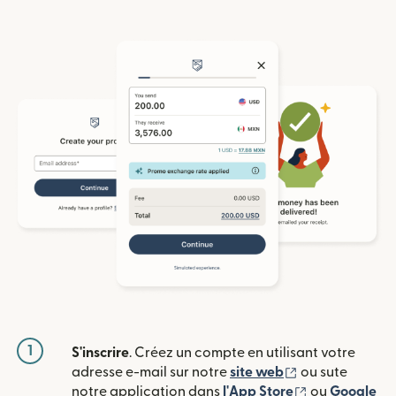
1
S'inscrire
. Créez un compte en utilisant votre
(s'ouvre dans u
adresse e-mail sur notre
site web
ou sute
(s'ouvre dans
notre application dans
l'App Store
ou
Google