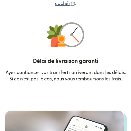
(s'ouvre dans une nouvelle
cachés
.
Délai de livraison garanti
Ayez confiance : vos transferts arriveront dans les délais.
Si ce n'est pas le cas, nous vous remboursons les frais.