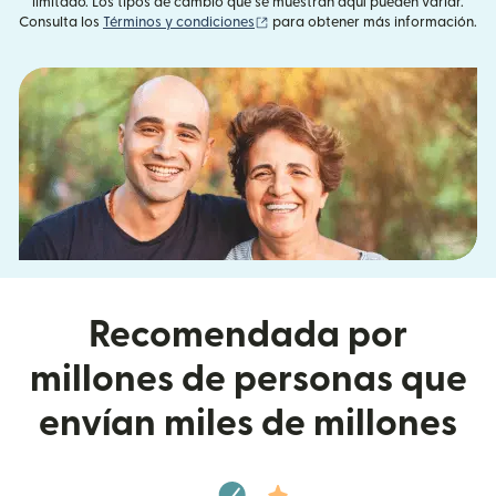
limitado. Los tipos de cambio que se muestran aquí pueden variar.
(se abre en una ventana nueva)
Consulta los
Términos y condiciones
para obtener más información.
Recomendada por
millones de personas que
envían miles de millones