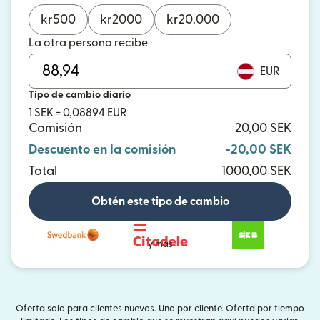
kr
500
kr
2000
kr
20.000
La otra persona recibe
EUR
Tipo de cambio diario
1 SEK = 0,08894 EUR
Comisión
20,00 SEK
Descuento en la comisión
-20,00 SEK
Total
1000,00 SEK
Obtén este tipo de cambio
y más
Oferta solo para clientes nuevos. Uno por cliente. Oferta por tiempo