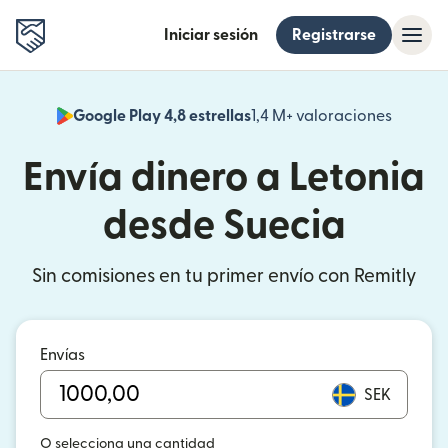
Iniciar sesión
Registrarse
Google Play 4,8 estrellas
1,4 M+ valoraciones
(se abr
Envía dinero a Letonia
desde Suecia
Sin comisiones en tu primer envío con Remitly
Envías
SEK
O selecciona una cantidad