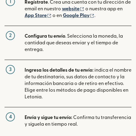
1
Regístrate
. Crea una cuenta con tu dirección de
(se abre en una ventan
email en nuestro
website
o nuestra app en
(se abre en una ventana nueva)
(se abre en una ve
App Store
o en
Google Play
.
2
Configura tu envío
. Selecciona la moneda, la
cantidad que deseas enviar y el tiempo de
entrega.
3
Ingresa los detalles de tu envío:
indica el nombre
de tu destinatario, sus datos de contacto y la
información bancaria o de retiro en efectivo.
Elige entre los métodos de pago disponibles en
Letonia.
4
Envía y sigue tu envío:
Confirma tu transferencia
y síguela en tiempo real.