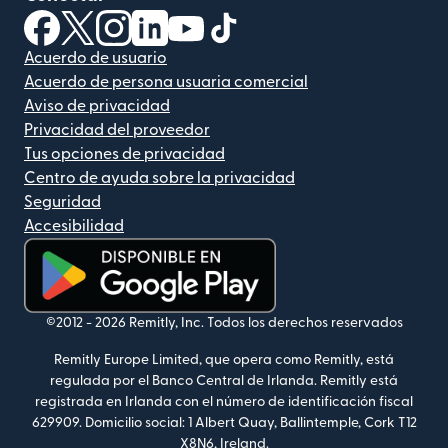
(se abre en una ventana nueva)
(se abre en una ventana nueva)
(se abre en una ventana nueva)
(se abre en una ventana nueva)
(se abre en una ventana nueva)
(se abre en una ventana nue
Acuerdo de usuario
Acuerdo de persona usuaria comercial
Aviso de privacidad
Privacidad del proveedor
Tus opciones de privacidad
Centro de ayuda sobre la privacidad
Seguridad
Accesibilidad
(se abre en una ventana nueva)
©2012 -
2026
Remitly, Inc.
Todos los derechos reservados
Remitly Europe Limited, que opera como Remitly, está
regulada por el Banco Central de Irlanda. Remitly está
registrada en Irlanda con el número de identificación fiscal
629909. Domicilio social: 1 Albert Quay, Ballintemple, Cork T12
X8N6, Ireland.