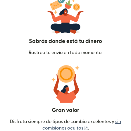
Sabrás donde está tu dinero
Rastrea tu envío en todo momento.
Gran valor
Disfruta siempre de tipos de cambio excelentes y
sin
(se abre en una ven
comisiones ocultos
.