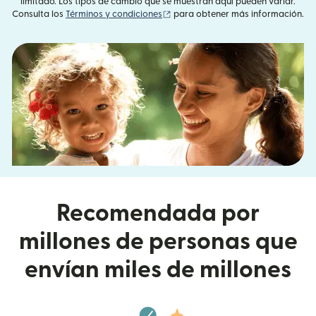
limitado. Los tipos de cambio que se muestran aquí pueden variar.
(se abre en una ventana nueva)
Consulta los
Términos y condiciones
para obtener más información.
Recomendada por
millones de personas que
envían miles de millones