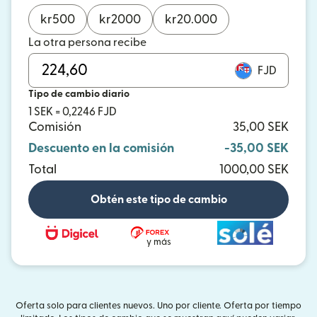
kr
500
kr
2000
kr
20.000
La otra persona recibe
FJD
Tipo de cambio diario
1 SEK = 0,2246 FJD
Comisión
35,00 SEK
Descuento en la comisión
-35,00 SEK
Total
1000,00 SEK
Obtén este tipo de cambio
y más
Oferta solo para clientes nuevos. Uno por cliente. Oferta por tiempo