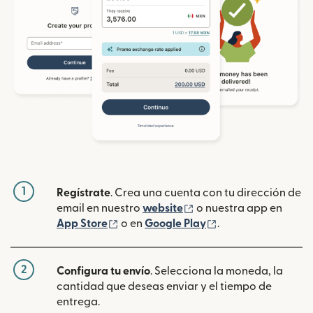
1
Regístrate
. Crea una cuenta con tu dirección de
(se abre en una ventan
email en nuestro
website
o nuestra app en
(se abre en una ventana nueva)
(se abre en una ve
App Store
o en
Google Play
.
2
Configura tu envío
. Selecciona la moneda, la
cantidad que deseas enviar y el tiempo de
entrega.