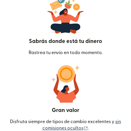
Sabrás donde está tu dinero
Rastrea tu envío en todo momento.
Gran valor
Disfruta siempre de tipos de cambio excelentes y
sin
(se abre en una ven
comisiones ocultos
.