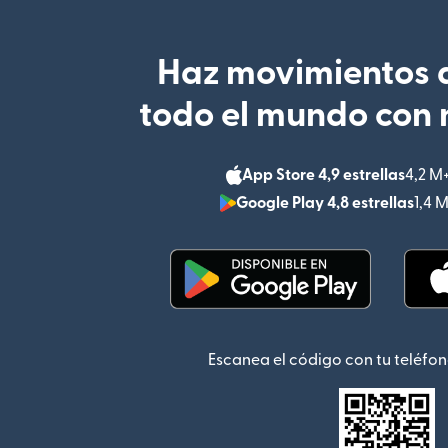
Haz movimientos d
todo el mundo con 
App Store 4,9 estrellas
4,2 M
Google Play 4,8 estrellas
1,4 
(se abre en una ventana
Escanea el código con tu teléfon