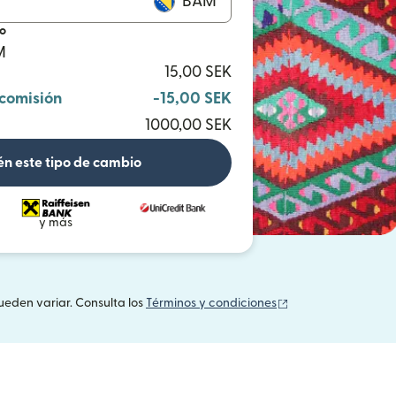
BAM
io
M
15,00 SEK
 comisión
-15,00 SEK
1000,00 SEK
n este tipo de cambio
y más
(se abre en una v
ueden variar. Consulta los
Términos y condiciones