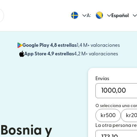
A:
Español
Google Play 4,8 estrellas
1,4 M+ valoraciones
(se abr
App Store 4,9 estrellas
4,2 M+ valoraciones
(se abre
Envías
O selecciona una ca
kr
500
kr
2
La otra persona r
 Bosnia y