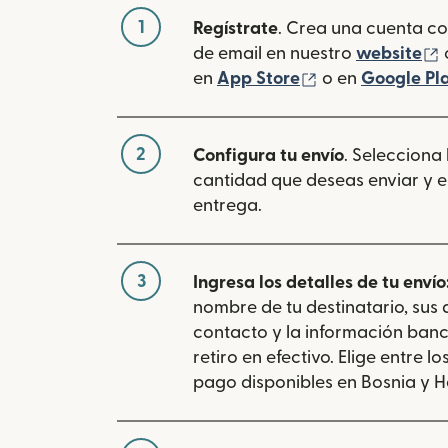
1
Regístrate
. Crea una cuenta co
(
de email en nuestro
website
(se abre en una
en
App Store
o en
Google Pl
2
Configura tu envío
. Selecciona
cantidad que deseas enviar y e
entrega.
3
Ingresa los detalles de tu envío
nombre de tu destinatario, sus
contacto y la información banc
retiro en efectivo. Elige entre 
pago disponibles en Bosnia y H