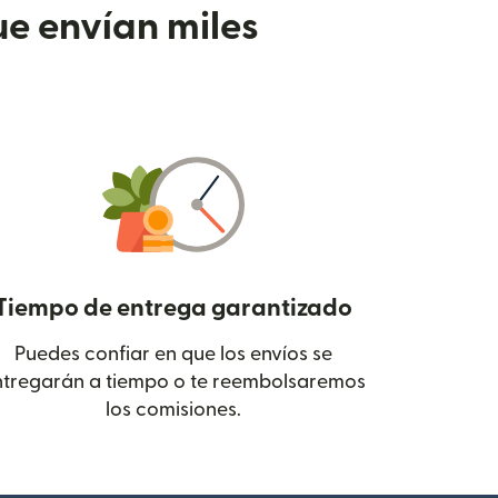
e envían miles
Tiempo de entrega garantizado
Puedes confiar en que los envíos se
 en una ventana nueva)
ntregarán a tiempo o te reembolsaremos
los comisiones.