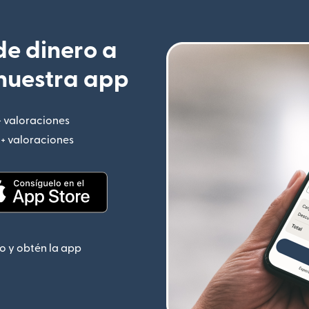
e dinero a
nuestra app
+ valoraciones
(se abre en una ventana nueva)
M+ valoraciones
(se abre en una ventana nueva)
 nueva)
(se abre en una ventana nueva)
o y obtén la app