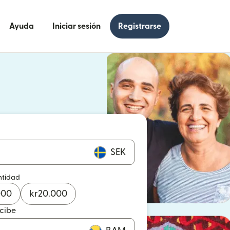
Ayuda
Iniciar sesión
Registrarse
e en una ventana nueva)
 en una ventana nueva)
SEK
ntidad
000
kr
20.000
ecibe