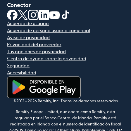
Conectar
(se abre en una ventana nueva)
(se abre en una ventana nueva)
(se abre en una ventana nueva)
(se abre en una ventana nueva)
(se abre en una ventana nueva)
(se abre en una ventana nue
Acuerdo de usuario
Acuerdo de persona usuaria comercial
Aviso de privacidad
Privacidad del proveedor
Tus opciones de privacidad
Centro de ayuda sobre la privacidad
Seguridad
Accesibilidad
(se abre en una ventana nueva)
©2012 -
2026
Remitly, Inc.
Todos los derechos reservados
Remitly Europe Limited, que opera como Remitly, está
regulada por el Banco Central de Irlanda. Remitly está
registrada en Irlanda con el número de identificación fiscal
629909. Domicilio social: 1 Albert Quay, Ballintemple, Cork T12