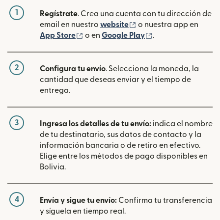
1
Regístrate
. Crea una cuenta con tu dirección de
(se abre en una ventan
email en nuestro
website
o nuestra app en
(se abre en una ventana nueva)
(se abre en una ve
App Store
o en
Google Play
.
2
Configura tu envío
. Selecciona la moneda, la
cantidad que deseas enviar y el tiempo de
entrega.
3
Ingresa los detalles de tu envío:
indica el nombre
de tu destinatario, sus datos de contacto y la
información bancaria o de retiro en efectivo.
Elige entre los métodos de pago disponibles en
Bolivia.
4
Envía y sigue tu envío:
Confirma tu transferencia
y síguela en tiempo real.