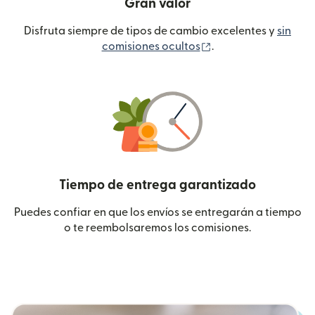
Gran valor
Disfruta siempre de tipos de cambio excelentes y
sin
(se abre en una ven
comisiones ocultos
.
Tiempo de entrega garantizado
Puedes confiar en que los envíos se entregarán a tiempo
o te reembolsaremos los comisiones.