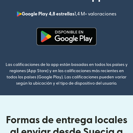
Google Play 4,8 estrellas
1,4 M+ valoraciones
(se abr
(se abre en una ventana nueva
Las calificaciones de la app están basadas en todos los países y
regiones (App Store) y en las calificaciones más recientes en
todos los países (Google Play). Las calificaciones pueden variar
según la ubicación y el tipo de dispositivo del usuario.
Formas de entrega locales
al enviar desde Suecia a