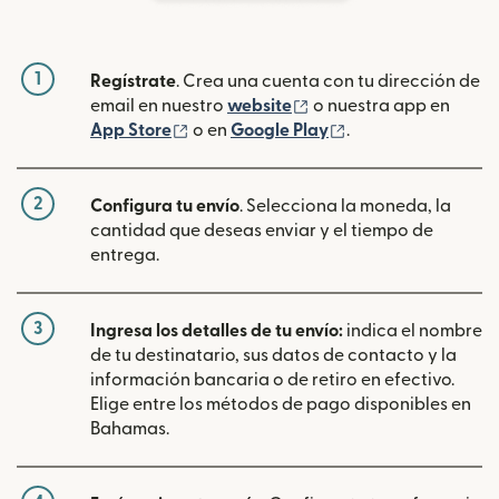
1
Regístrate
. Crea una cuenta con tu dirección de
(se abre en una ventan
email en nuestro
website
o nuestra app en
(se abre en una ventana nueva)
(se abre en una ve
App Store
o en
Google Play
.
2
Configura tu envío
. Selecciona la moneda, la
cantidad que deseas enviar y el tiempo de
entrega.
3
Ingresa los detalles de tu envío:
indica el nombre
de tu destinatario, sus datos de contacto y la
información bancaria o de retiro en efectivo.
Elige entre los métodos de pago disponibles en
Bahamas.