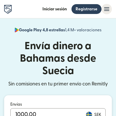
Iniciar sesión
Registrarse
Google Play 4,8 estrellas
1,4 M+ valoraciones
(se abr
Envía dinero a
Bahamas desde
Suecia
Sin comisiones en tu primer envío con Remitly
Envías
SEK