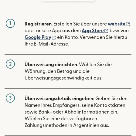
1
(w
Registrieren
. Erstellen Sie über unsere
website
(wird in ein
oder unsere App aus dem
App Store
bzw. von
(wird in einem neuen Fenster geöffn
Google Play
ein Konto. Verwenden Sie hierzu
Ihre E-Mail-Adresse.
2
Überweisung einrichten
. Wählen Sie die
Währung, den Betrag und die
Überweisungsgeschwindigkeit aus.
3
Überweisungsdetails eingeben:
Geben Sie den
Namen Ihres Empfängers, seine Kontaktdaten
sowie Bank- oder Abholinformationen ein.
Wählen Sie eine der verfügbaren
Zahlungsmethoden in Argentinien aus.