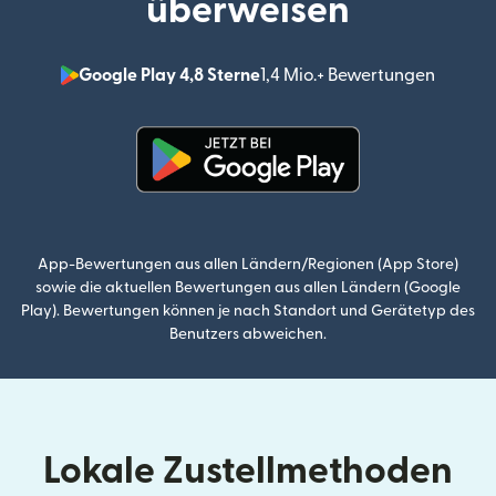
überweisen
Google Play 4,8 Sterne
1,4 Mio.+ Bewertungen
(wird i
(wird in einem neuen Fenster g
App-Bewertungen aus allen Ländern/Regionen (App Store)
sowie die aktuellen Bewertungen aus allen Ländern (Google
Play). Bewertungen können je nach Standort und Gerätetyp des
Benutzers abweichen.
Lokale Zustellmethoden