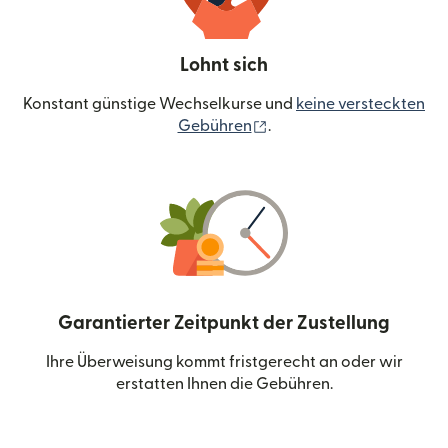
Lohnt sich
Konstant günstige Wechselkurse und
keine versteckten
(wird in einem neuen Fen
Gebühren
.
Garantierter Zeitpunkt der Zustellung
Ihre Überweisung kommt fristgerecht an oder wir
erstatten Ihnen die Gebühren.