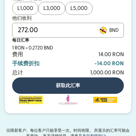
L
1,000
L
3,000
L
5,000
他们收到
BND
每日汇率
1 RON = 0.2720 BND
费用
14.00 RON
手续费折扣
-14.00 RON
总计
1,000.00 RON
获取此汇率
仅限新客户。每位客户只能享受一次。时间有限。 所显示的汇率可能会
（在新窗口中打