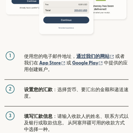
1
（在新窗
使用您的电子邮件地址，
通过我们的网站
或者
（在新窗口中打开）
（在新窗口中
我们在
App Store
或
Google Play
中提供的应
用创建账户。
2
设置您的汇款
：选择货币、要汇出的金额和递送速
度。
3
填写汇款信息
：请输入收款人的姓名、联系方式以
及银行或取款信息。 从阿塞拜疆可用的收款方式
中选择一种。