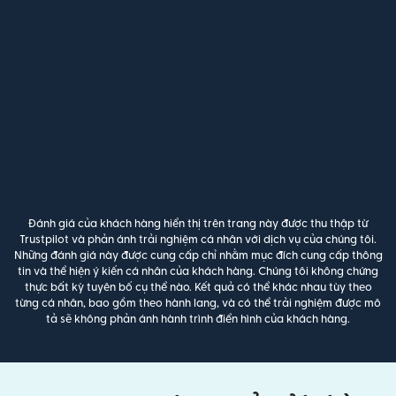
Đánh giá của khách hàng hiển thị trên trang này được thu thập từ
Trustpilot và phản ánh trải nghiệm cá nhân với dịch vụ của chúng tôi.
Những đánh giá này được cung cấp chỉ nhằm mục đích cung cấp thông
tin và thể hiện ý kiến cá nhân của khách hàng. Chúng tôi không chứng
thực bất kỳ tuyên bố cụ thể nào. Kết quả có thể khác nhau tùy theo
từng cá nhân, bao gồm theo hành lang, và có thể trải nghiệm được mô
tả sẽ không phản ánh hành trình điển hình của khách hàng.