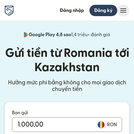
Đăng nhập
Đăng ký
Google Play 4,8 sao
1,4 triệu+ đánh giá
(mở trong 
Gửi tiền từ Romania tới
Kazakhstan
Hưởng mức phí bằng không cho mọi giao dịch
chuyển tiền
Bạn gửi
RON