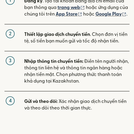
1
Đăng ký
. Tạo tài khoản bằng địa chỉ email của
(mở trong cửa sổ mới)
bạn thông qua
trang web
hoặc ứng dụng của
(mở trong cửa sổ mới)
(mở
chúng tôi trên
App Store
hoặc
Google Play
.
2
Thiết lập giao dịch chuyển tiền
. Chọn đơn vị tiền
tệ, số tiền bạn muốn gửi và tốc độ nhận tiền.
3
Nhập thông tin chuyển tiền:
Điền tên người nhận,
thông tin liên hệ và thông tin ngân hàng hoặc
nhận tiền mặt. Chọn phương thức thanh toán
khả dụng tại Kazakhstan.
4
Gửi và theo dõi:
Xác nhận giao dịch chuyển tiền
và theo dõi theo thời gian thực.