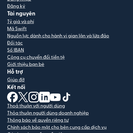
Đăng ký
Tài nguyên
Tỷ giá và phí
Mã Swift
Nguồn lực dành cho hành vi gian lận và lừa đảo
Đối tác
Số IBAN
Công cụ chuyển đổi tiền tệ
Giới thiệu bạn bè
Hỗ trợ
Giúp đỡ
Kết nối
(mở trong cửa sổ mới)
(mở trong cửa sổ mới)
(mở trong cửa sổ mới)
(mở trong cửa sổ mới)
(mở trong cửa sổ mới)
(mở trong cửa sổ mới)
Thoả thuận với người dùng
Thỏa thuận người dùng doanh nghiệp
Thông báo về quyền riêng tư
Chính sách bảo mật cho bên cung cấp dịch vụ