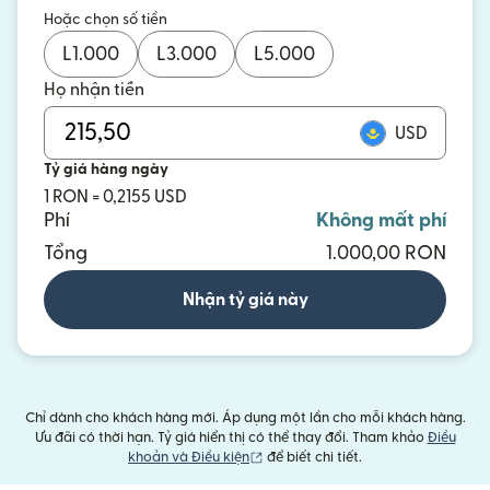
Hoặc chọn số tiền
L
1.000
L
3.000
L
5.000
Họ nhận tiền
USD
Tỷ giá hàng ngày
1 RON = 0,2155 USD
Phí
Không mất phí
Tổng
1.000,00 RON
Nhận tỷ giá này
Chỉ dành cho khách hàng mới. Áp dụng một lần cho mỗi khách hàng.
Ưu đãi có thời hạn. Tỷ giá hiển thị có thể thay đổi. Tham khảo
Điều
(mở trong cửa sổ mới)
khoản và Điều kiện
để biết chi tiết.