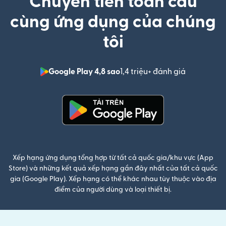
Chuyển tiền toàn cầu
cùng ứng dụng của chúng
tôi
Google Play 4,8 sao
1,4 triệu+ đánh giá
(mở trong 
(mở trong cửa sổ mới)
Xếp hạng ứng dụng tổng hợp từ tất cả quốc gia/khu vực (App
Store) và những kết quả xếp hạng gần đây nhất của tất cả quốc
gia (Google Play). Xếp hạng có thể khác nhau tùy thuộc vào địa
điểm của người dùng và loại thiết bị.