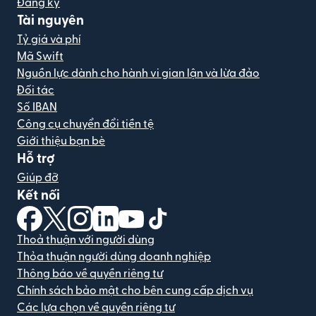
Đăng ký
Tài nguyên
Tỷ giá và phí
Mã Swift
Nguồn lực dành cho hành vi gian lận và lừa đảo
Đối tác
Số IBAN
Công cụ chuyển đổi tiền tệ
Giới thiệu bạn bè
Hỗ trợ
Giúp đỡ
Kết nối
(mở trong cửa sổ mới)
(mở trong cửa sổ mới)
(mở trong cửa sổ mới)
(mở trong cửa sổ mới)
(mở trong cửa sổ mới)
(mở trong cửa sổ mới)
Thoả thuận với người dùng
Thỏa thuận người dùng doanh nghiệp
Thông báo về quyền riêng tư
Chính sách bảo mật cho bên cung cấp dịch vụ
Các lựa chọn về quyền riêng tư