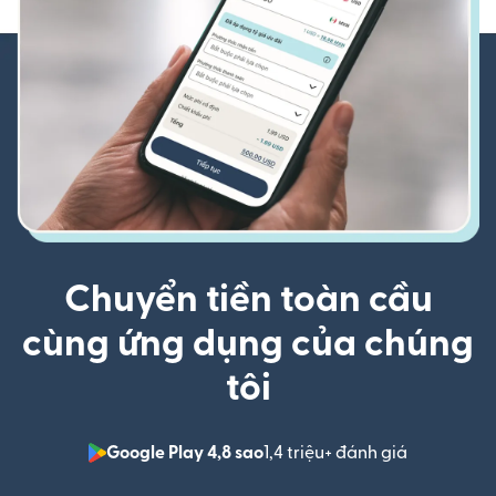
Chuyển tiền toàn cầu
cùng ứng dụng của chúng
tôi
Google Play 4,8 sao
1,4 triệu+ đánh giá
(mở trong 