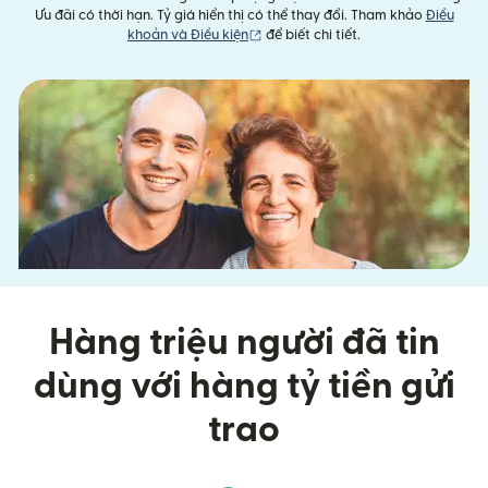
Ưu đãi có thời hạn. Tỷ giá hiển thị có thể thay đổi. Tham khảo
Điều
(mở trong cửa sổ mới)
khoản và Điều kiện
để biết chi tiết.
Hàng triệu người đã tin
dùng với hàng tỷ tiền gửi
trao