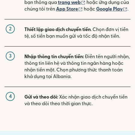
(mở trong cửa sổ mới)
bạn thông qua
trang web
hoặc ứng dụng của
(mở trong cửa sổ mới)
(mở
chúng tôi trên
App Store
hoặc
Google Play
.
2
Thiết lập giao dịch chuyển tiền
. Chọn đơn vị tiền
tệ, số tiền bạn muốn gửi và tốc độ nhận tiền.
3
Nhập thông tin chuyển tiền:
Điền tên người nhận,
thông tin liên hệ và thông tin ngân hàng hoặc
nhận tiền mặt. Chọn phương thức thanh toán
khả dụng tại Albania.
4
Gửi và theo dõi:
Xác nhận giao dịch chuyển tiền
và theo dõi theo thời gian thực.