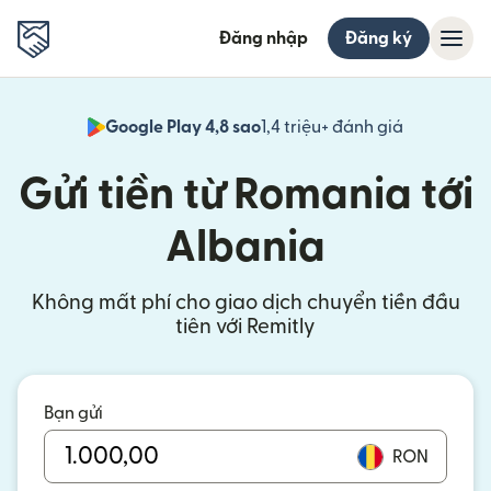
Đăng nhập
Đăng ký
Google Play 4,8 sao
1,4 triệu+ đánh giá
(mở trong 
Gửi tiền từ Romania tới
Albania
Không mất phí cho giao dịch chuyển tiền đầu
tiên với Remitly
Bạn gửi
RON