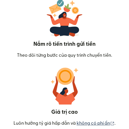
Nắm rõ tiến trình gửi tiền
Theo dõi từng bước của quy trình chuyển tiền.
Giá trị cao
(mở tr
Luôn hưởng tỷ giá hấp dẫn và
không có phí ẩn
.