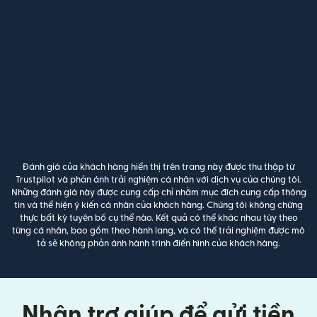
Đánh giá của khách hàng hiển thị trên trang này được thu thập từ
Trustpilot và phản ánh trải nghiệm cá nhân với dịch vụ của chúng tôi.
Những đánh giá này được cung cấp chỉ nhằm mục đích cung cấp thông
tin và thể hiện ý kiến cá nhân của khách hàng. Chúng tôi không chứng
thực bất kỳ tuyên bố cụ thể nào. Kết quả có thể khác nhau tùy theo
từng cá nhân, bao gồm theo hành lang, và có thể trải nghiệm được mô
tả sẽ không phản ánh hành trình điển hình của khách hàng.
Nhận trợ giúp để gửi tiền