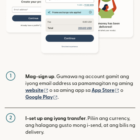
1
Mag-sign up
. Gumawa ng account gamit ang
iyong email address sa pamamagitan ng aming
(bubukas sa bagong window)
(bubuka
website
o sa aming app sa
App Store
o
(bubukas sa bagong window)
Google Play
.
2
I-set up ang iyong transfer
. Piliin ang currency,
ang halagang gusto mong i-send, at ang bilis ng
delivery.