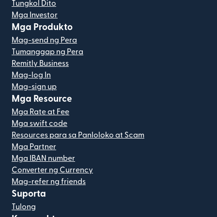
Tungkol Dito
Mga Investor
Mga Produkto
Mag-send ng Pera
Tumanggap ng Pera
Remitly Business
Mag-log In
Mag-sign up
Mga Resource
Mga Rate at Fee
Mga swift code
Resources para sa Panloloko at Scam
Mga Partner
Mga IBAN number
Converter ng Currency
Mag-refer ng friends
Suporta
Tulong