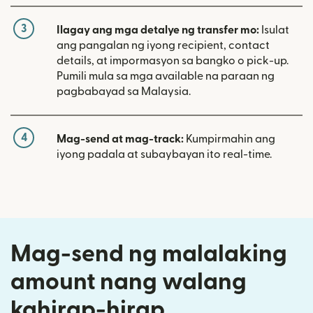
3
Ilagay ang mga detalye ng transfer mo:
Isulat
ang pangalan ng iyong recipient, contact
details, at impormasyon sa bangko o pick-up.
Pumili mula sa mga available na paraan ng
pagbabayad sa Malaysia.
4
Mag-send at mag-track:
Kumpirmahin ang
iyong padala at subaybayan ito real-time.
Mag-send ng malalaking
amount nang walang
kahirap-hirap