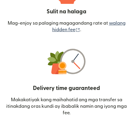
Sulit na halaga
Mag-enjoy sa palaging magagandang rate at
walang
(bubukas sa bagong wi
hidden fee
.
Delivery time guaranteed
Makakatiyak kang maihahatid ang mga transfer sa
itinakdang oras kundi ay ibabalik namin ang iyong mga
fee.