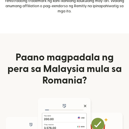
rehistradong trademark ng kani-kanilang kaukulang may-ari. Walang
anumang affiliation o pag-eendorso ng Remitly na ipinapahiwatig sa
mga ito.
Paano magpadala ng
pera sa Malaysia mula sa
Romania?