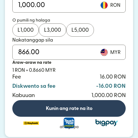
RON
O pumili ng halaga
L
1,000
L
3,000
L
5,000
Nakatanggap sila
MYR
Araw-araw na rate
1 RON = 0.8660 MYR
Fee
16.00 RON
Diskwento sa fee
-16.00 RON
Kabuuan
1,000.00 RON
Kunin ang rate na ito
at higit pa