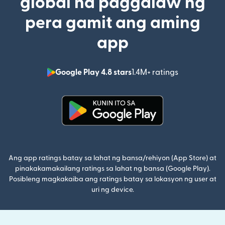
global na paggalaw ng
pera gamit ang aming
app
Google Play 4.8 stars
1.4M+ ratings
(bubukas sa
(bubukas sa bagong window)
Ang app ratings batay sa lahat ng bansa/rehiyon (App Store) at
pinakakamakailang ratings sa lahat ng bansa (Google Play).
Posibleng magkakaiba ang ratings batay sa lokasyon ng user at
uri ng device.