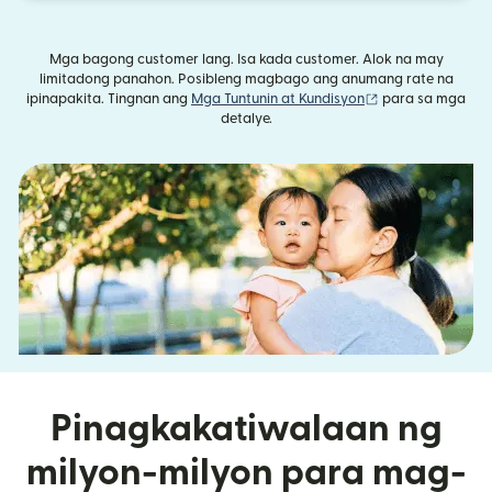
Mga bagong customer lang. Isa kada customer. Alok na may
limitadong panahon. Posibleng magbago ang anumang rate na
(bubukas sa bag
ipinapakita. Tingnan ang
Mga Tuntunin at Kundisyon
para sa mga
detalye.
Pinagkakatiwalaan ng
milyon-milyon para mag-