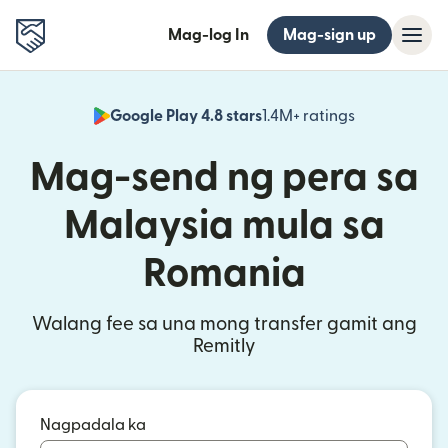
Mag-log In
Mag-sign up
Google Play 4.8 stars
1.4M+ ratings
(bubukas sa
Mag-send ng pera sa
Malaysia mula sa
Romania
Walang fee sa una mong transfer gamit ang
Remitly
Nagpadala ka