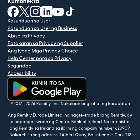
Kumonekta
(bubukas sa bagong window)
(bubukas sa bagong window)
(bubukas sa bagong window)
(bubukas sa bagong window)
(bubukas sa bagong window)
(bubukas sa bagong windo
Kasunduan sa User
Kasunduan sa User ng Business
Abiso sa Privacy
Patakaran sa Privacy ng Supplier
Ang Iyong Mga Privacy Choice
Help Center para sa Privacy
Seguridad
Accessibility
(bubukas sa bagong window)
©2012 -
2026
Remitly, Inc.
Nakalaan ang lahat ng karapatan
Ang Remitly Europe Limited, na nagte-trade bilang Remitly, ay
pinapangasiwaan ng Central Bank of Ireland. Nakarehistro
ang Remitly sa Ireland sa ilalim ng company number 629909.
Nakarehistrong address: 1 Albert Quay, Ballintemple, Cork T12