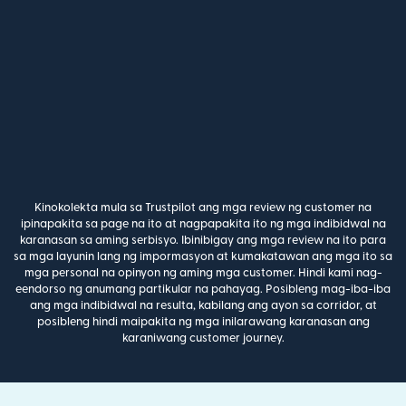
Kinokolekta mula sa Trustpilot ang mga review ng customer na
ipinapakita sa page na ito at nagpapakita ito ng mga indibidwal na
karanasan sa aming serbisyo. Ibinibigay ang mga review na ito para
sa mga layunin lang ng impormasyon at kumakatawan ang mga ito sa
mga personal na opinyon ng aming mga customer. Hindi kami nag-
eendorso ng anumang partikular na pahayag. Posibleng mag-iba-iba
ang mga indibidwal na resulta, kabilang ang ayon sa corridor, at
posibleng hindi maipakita ng mga inilarawang karanasan ang
karaniwang customer journey.