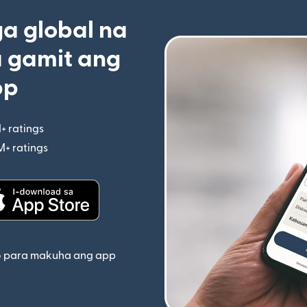
 global na
 gamit ang
pp
+ ratings
(bubukas sa bagong window)
M+ ratings
(bubukas sa bagong window)
indow)
(bubukas sa bagong window)
o para makuha ang app