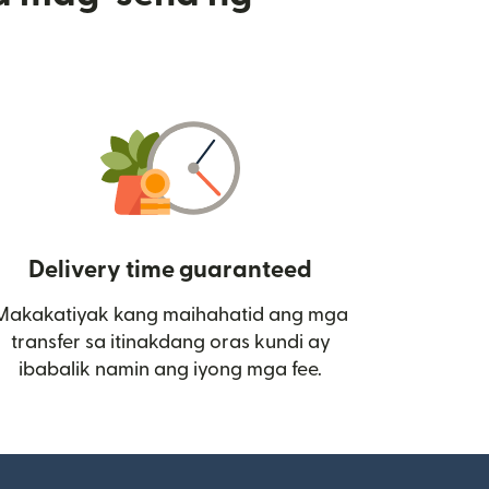
Delivery time guaranteed
Makakatiyak kang maihahatid ang mga
 bagong window)
transfer sa itinakdang oras kundi ay
ibabalik namin ang iyong mga fee.