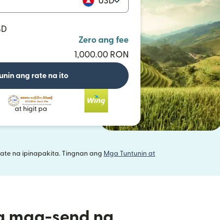
USD
SD
Zero ang fee
1,000.00 RON
unin ang rate na ito
at higit pa
ate na ipinapakita. Tingnan ang
Mga Tuntunin at
a mag-send ng