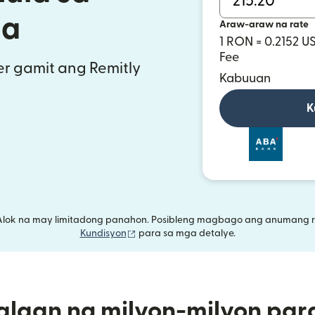
ia
Araw-araw na rate
1 RON = 0.2152 U
Fee
r gamit ang Remitly
Kabuuan
K
Alok na may limitadong panahon. Posibleng magbago ang anumang r
(bubukas sa bagong window)
Kundisyon
para sa mga detalye.
alaan ng milyon-milyon par