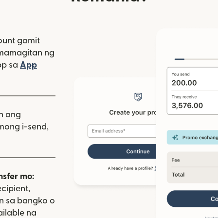
unt gamit
amamagitan ng
bagong window)
pp sa
App
indow)
as sa bagong window)
iin ang
mong i-send,
nsfer mo:
cipient,
on sa bangko o
ailable na