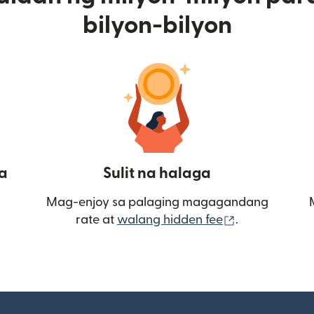
bilyon-bilyon
a
Sulit na halaga
Mag-enjoy sa palaging magagandang
(bubukas sa
rate at
walang hidden fee
.