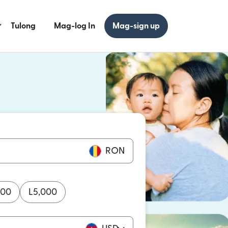
Tulong
Mag-log In
Mag-sign up
 bagong window)
 bagong window)
RON
000
L
5,000