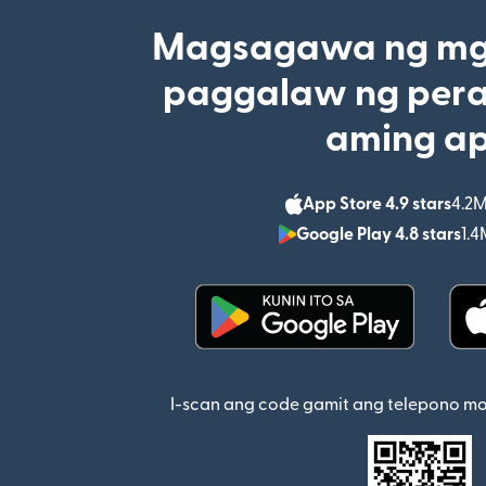
Magsagawa ng mga
paggalaw ng pera
aming a
App Store 4.9 stars
4.2M
Google Play 4.8 stars
1.4
(bubukas sa bagong w
I-scan ang code gamit ang telepono m