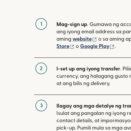
1
Mag-sign up
. Gumawa ng acco
ang iyong email address sa p
(bubukas sa 
aming
website
o sa aming a
(bubukas sa bagong w
(bubuk
Store
o
Google Play
.
2
I-set up ang iyong transfer
. Pil
currency, ang halagang gusto 
at ang bilis ng delivery.
3
Ilagay ang mga detalye ng tra
Isulat ang pangalan ng iyong re
contact details, at impormasy
pick-up. Pumili mula sa mga av