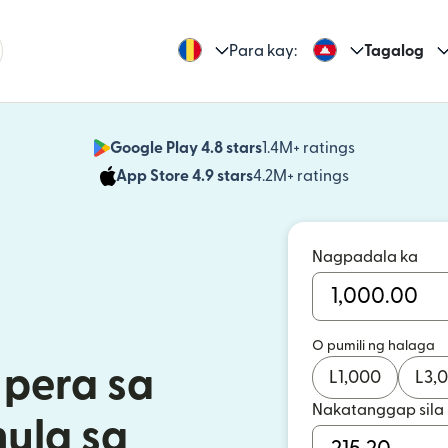
Para kay:
Tagalog
Google Play 4.8 stars
1.4M+ ratings
(bubukas sa
App Store 4.9 stars
4.2M+ ratings
(bubukas sa
Nagpadala ka
O pumili ng halaga
pera sa
L
1,000
L
3,
Nakatanggap sila
ula sa