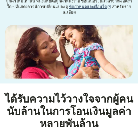
ลูกค้าใหม่เท่านั้น หนึ่งสิทธิ์ต่อลูกค้าหนึ่งราย ข้อเสนอระยะเวลาจำกัด อัตรา
(เปิดในหน้าต่าง
ใด ๆ ที่แสดงอาจมีการเปลี่ยนแปลง ดู
ข้อกำหนดและเงื่อนไข
สำหรับราย
ละเอียด
ได้รับความไว้วางใจจากผู้คน
นับล้านในการโอนเงินมูลค่า
หลายพันล้าน