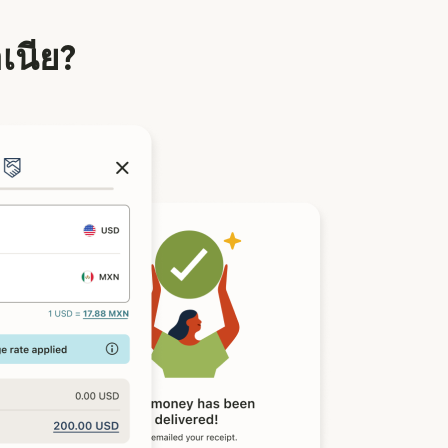
าเนีย?