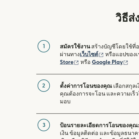
วิธีส
1
สมัครใช้งาน
สร้างบัญชีโดยใช้ที่
(เปิดในหน้าต่า
ผ่านทาง
เว็บไซต์
หรือแอปของ
(เปิดในหน้าต่างใหม่)
(เปิ
Store
หรือ
Google Play
2
ตั้งค่าการโอนของคุณ
เลือกสกุลเง
คุณต้องการจะโอน และความเร็ว
มอบ
3
ป้อนรายละเอียดการโอนของคุณ:
เงิน ข้อมูลติดต่อ และข้อมูลธนา