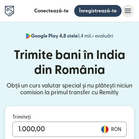
Conectează-te
Înregistrează-te
Google Play 4,8 stele
1,4 mil.+ evaluări
(se deschid
Trimite bani în India
din România
Obții un curs valutar special și nu plătești niciun
comision la primul transfer cu Remitly
Trimiteți
RON