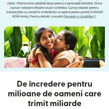
client. Oferta este valabilă doar pentru o perioadă limitată. Orice
cursuri valutare afișate se pot schimba. Cursul valutar pentru
tranzacțiile cu cardul în străinătate se aplică pentru primii 5.000,00
(se desch
RON trimiși. Pentru detalii, consultă
Termenii și condițiile
.
De încredere pentru
milioane de oameni care
trimit miliarde