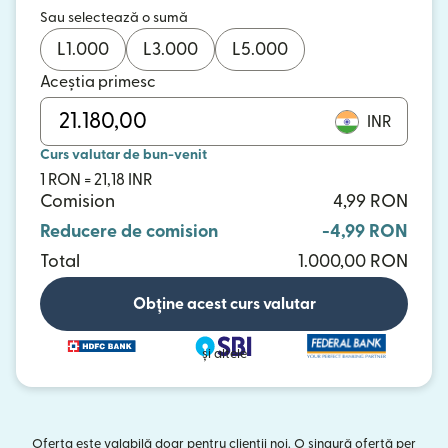
Sau selectează o sumă
L
1.000
L
3.000
L
5.000
Aceștia primesc
INR
Curs valutar de bun-venit
1 RON = 21,18 INR
Comision
4,99 RON
Reducere de comision
-4,99 RON
Total
1.000,00 RON
Obține acest curs valutar
și altele
Oferta este valabilă doar pentru clienții noi. O singură ofertă per