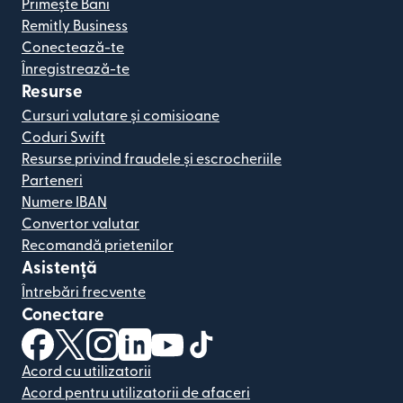
Primește Bani
Remitly Business
Conectează-te
Înregistrează-te
Resurse
Cursuri valutare și comisioane
Coduri Swift
Resurse privind fraudele și escrocheriile
Parteneri
Numere IBAN
Convertor valutar
Recomandă prietenilor
Asistență
Întrebări frecvente
Conectare
(se deschide într-o fereastră nouă)
(se deschide într-o fereastră nouă)
(se deschide într-o fereastră nouă)
(se deschide într-o fereastră nouă)
(se deschide într-o fereastră nou
(se deschide într-o fereastr
Acord cu utilizatorii
Acord pentru utilizatorii de afaceri