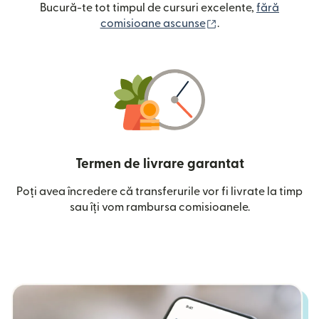
Bucură-te tot timpul de cursuri excelente,
fără
(se deschide într-o
comisioane ascunse
.
Termen de livrare garantat
Poți avea încredere că transferurile vor fi livrate la timp
sau îți vom rambursa comisioanele.