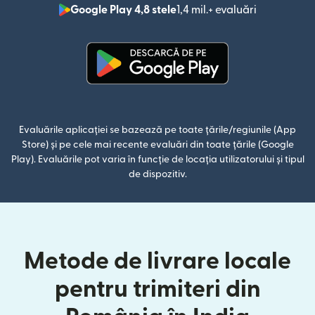
Google Play 4,8 stele
1,4 mil.+ evaluări
(se deschid
(se deschide într-o fereastră n
Evaluările aplicației se bazează pe toate țările/regiunile (App
Store) și pe cele mai recente evaluări din toate țările (Google
Play). Evaluările pot varia în funcție de locația utilizatorului și tipul
de dispozitiv.
Metode de livrare locale
pentru trimiteri din