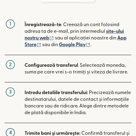
1
Înregistrează-te
. Creează un cont folosind
adresa ta de e-mail, prin intermediul
site-ului
(se deschide într-o fereastră nouă)
nostru web
sau al aplicației noastre din
App
(se deschide într-o fereastră nouă)
(se deschide într-o 
Store
sau din
Google Play
.
2
Configurează transferul
. Selectează moneda,
suma pe care vrei s-o trimiți și viteza de livrare.
3
Introdu detaliile transferului:
Precizează numele
destinatarului, datele de contact și informațiile
bancare sau de ridicare. Alege dintre metodele
de plată disponibile în India.
4
Trimite bani și urmărește:
Confirmă transferul și